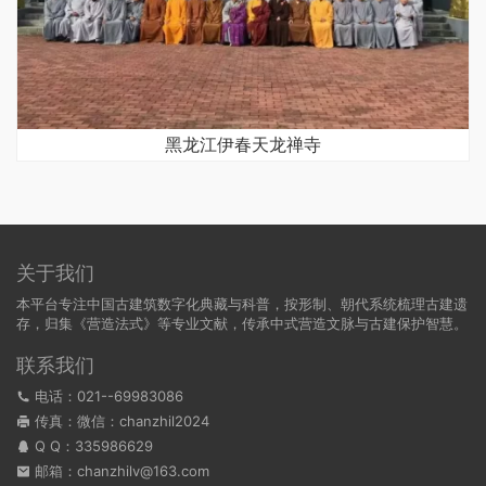
黑龙江伊春天龙禅寺
关于我们
本平台专注中国古建筑数字化典藏与科普，按形制、朝代系统梳理古建遗
存，归集《营造法式》等专业文献，传承中式营造文脉与古建保护智慧。
联系我们
电话：021--69983086
传真：微信：chanzhil2024
Q Q：
335986629
邮箱：chanzhilv@163.com