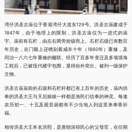
湾仔洪圣古庙位于香港湾仔大道东129号。洪圣古庙建成于
1847年，由于地理上的限制，洪圣古庙仅为一进式的庙
宇。庙前有石栏，由左右两旁拾级而上。石栏石级已有数百
年历史，在门额上还镌刻着咸丰十年（1860年）重修，及
同治一八六七年重修的楹联。经历了百多年变迁及多项填海
工程后，已被现代楼宇包围，显得份外突出。被列一级保护
文物。
洪圣古庙庙前的石级和石栏杆都已有上百年的历史，庙内供
奉的洪圣大王与天后娘娘一样都是渔民们信奉的神灵。每逢
农历初一、十五及观音诞都有不少当地人到这里来奉香祈
福。
相传洪圣大王本名洪熙，是唐朝深得民心的父母官，在任期