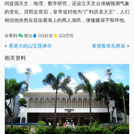
间提倡天文．地理、数学研究，还设立天文台准确预测气象
的变化。洪熙去世后，皇帝追封他为“广利洪圣大王”，人们
相信他依然在庇佑着海上的商人渔民，便修建庙宇祭拜他。
分享到:
微信
QQ好友
QQ空间
«
香港大屿山宝莲禅寺
香港鲁班先师庙
»
相关资料