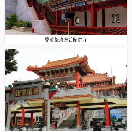
香港荃湾东普陀讲寺