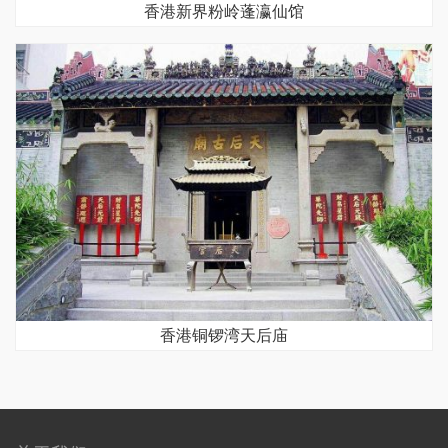
香港新界粉岭蓬瀛仙馆
香港铜锣湾天后庙