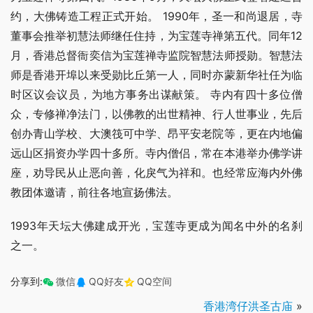
约，大佛铸造工程正式开始。 1990年，圣一和尚退居，寺
董事会推举初慧法师继任住持，为宝莲寺禅第五代。同年12
月，香港总督衙奕信为宝莲禅寺监院智慧法师授勋。智慧法
师是香港开埠以来受勋比丘第一人，同时亦蒙新华社任为临
时区议会议员，为地方事务出谋献策。 寺内有四十多位僧
众，专修禅净法门，以佛教的出世精神、行人世事业，先后
创办青山学校、大澳筏可中学、昂平安老院等，更在内地偏
远山区捐资办学四十多所。寺内僧侣，常在本港举办佛学讲
座，劝导民从止恶向善，化戾气为祥和。也经常应海内外佛
教团体邀请，前往各地宣扬佛法。
1993年天坛大佛建成开光，宝莲寺更成为闻名中外的名刹
之一。
分享到:
微信
QQ好友
QQ空间
香港湾仔洪圣古庙
»