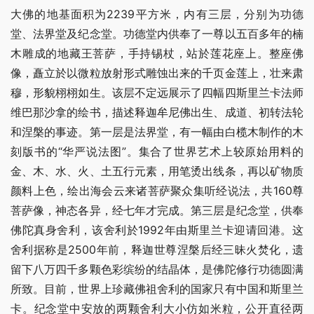
大佛的地基面积为2239平方米，内有三层，分别为功德
堂、法界堂及纪念堂。功德堂内供奉了一尊以五百多年的楠
木雕成的地藏王菩萨，手持锡杖，站於莲花座上。整座佛
像，矗立於以微粒放射形式雕蚀出来的千页金莲上，壮来肃
穆，形貌栩栩如生。该层不定远展示了四幅四斯里兰卡法师
维巴那沙拿的绘书，描述释迦牟尼佛出生、成道、初转法轮
和涅槃的事迹。第一层是法界堂，有一幅由白榄木制作的木
刻版书的“华严说法图”。集合了世界艺术上较原始用料的
金、木、水、火、土五行元素，用笔烫出线条，再以矿物质
颜料上色，绘出海会云来诸菩萨聚众集听经说法，共160尊
菩萨像，神态各异，经七年才完成。第三层是纪念堂，供奉
佛陀真身舍利，该舍利於1992年由斯里兰卡迎请回港。这
舍利据称是2500年前，释迦世尊涅槃后经三昧火焚化，遗
留下八万四千多颗色彩缤纷的结晶体，是佛陀修行功德圆满
所致。目前，世界上珍藏佛祖舍利的国家只有中国和斯里兰
卡。纪念堂中安放的两颗舍利大小仿如米粒，公开直径两