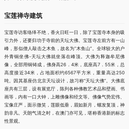
宝莲禅寺建筑
宝莲寺访客络绎不绝，香火日旺一日，除了宝莲寺本身的吸
引力外，还要归功于寺前的天坛大佛。宝莲寺左前方有一山
峰，形似僧人敲击之木鱼，故名为“木鱼山”。全球较大的户
外青铜坐佛-天坛大佛就坐落在峰顶。大佛为释迦牟尼佛
像，全部用铜铸成，佛身高26．4米，底座高7．55米，总
高度接近34米，占地面积约6567平方米，重量高达250
吨。因其基座仿北京天坛设计，故习称“天坛大佛”。大佛底
座共有三层，设有展览厅，陈列各种佛教艺术品和壁画、书
画等，内有一口大钟，上雕佛像和经文等。佛像气势宏伟、
宝像庄严，面示微笑，莲眼低垂，眉如新月，螺发复顶，神
韵非凡。天朗气清之时，在澳门亦可见，堪称香港新的标志
性景观。