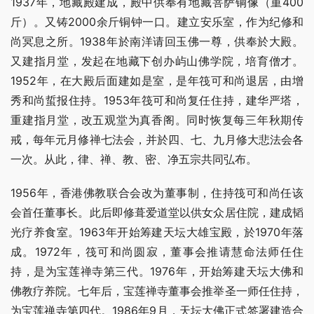
1937年，地藏殿建成，殿中供奉有地藏菩萨铜像（重400
斤）。又铸2000余斤铜钟一口。建立安乐室，作为纪修和
尚冥息之所。1938年於南洋请回玉佛一尊，供奉於大殿。
又建指月堂，发起在地藏下创办屿山佛学院，培育僧才。 
1952年，在大殿后面建如是室，是年筏可和尚退居，由增
秀和尚蜇报住持。1953年筏可和尚复任住持，建华严塔，
重建指月堂，改五观堂为真香阁。同时恢复每三年秋期传
戒，每年元月修禅七法会，并於四、七、九月修大悲法会各
一次。从此，律、禅、教、密、净五宗共同弘布。
1956年，香港佛教联合会改为董事制，住持筏可和尚任该
会首任董事长。此后即修葺爱道堂以供女众居住院，建成韬
光疗养食室。1963年开始筹建天坛大雄宝殿，於1970年落
成。1972年，筏可和尚圆寂，董事会推请慧命法师任住
持，是为宝莲禅寺第三代。1976年，开始筹建天坛大佛和
佛教疗养院。七年后，宝莲禅寺董事会推举圣一师任住持，
为宝莲禅寺第四代。1986年9月，天坛大佛正式签署建造合