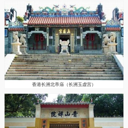
香港长洲北帝庙（长洲玉虚宫）