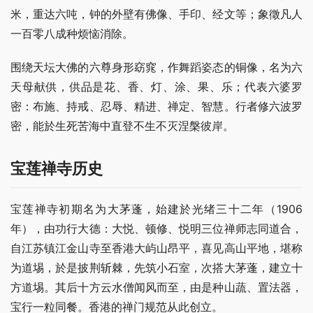
米，重达六吨，钟的外壁有佛像、手印、经文等；象徵凡人
一百零八成种烦恼消除。
围绕天坛大佛的六尊身形窈窕，作舞蹈姿态的铜像，名为六
天母献供，供品是花、香、灯、涂、果、乐；代表六婆罗
密：布施、持戒、忍辱、精进、禅定、智慧。行者修六波罗
密，能於生死苦海中直登不生不灭涅槃彼岸。
宝莲禅寺历史
宝莲禅寺初期名为大茅蓬，始建於光绪三十二年（1906
年），由功行大德：大悦、顿修、悦明三位禅师志同道合，
自江苏镇江金山寺至香港大屿山昂平，喜见高山平地，堪称
为道埸，於是披荆斩棘，先筑小石室，次搭大茅蓬，建立十
方道埸。其后十方云水僧闻风而至，由是种山蔬、置法器，
宝行一粒同餐。香港的禅门规范从此创立。