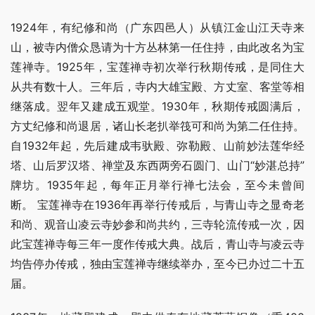
1924年，有纪修和尚（广东四邑人）从镇江金山江天寺来
山，被寺内僧众恳请为十方丛林第一任住持，由此改名为宝
莲禅寺。1925年，宝莲禅寺初次举行秋期传戒，是同住大
从共有数十人。三年后，寺内大雄宝殿、方丈室、客堂等相
继落成。翌年又建成五观堂。1930年，秋期传戒圆满后，
方丈纪修和尚退居，诸山长老扒举筏可和尚为第二任住持。
自1932年起，先后建成韦驮殿、弥勒殿、山前妙法莲华经
塔、山后罗汉塔、禅堂及东西两旁石圆门、山门“妙湛总持”
牌坊。1935年起，每年正月举行禅七法会，至今未曾间
断。 宝莲禅寺在1936年再举行传戒后，与青山寺之显奇老
和尚、观音山凌云寺妙参和尚共约，三寺轮流传戒一次，因
此宝莲禅寺每三年一度作传戒大典。战后，青山寺与凌云寺
均告停办传戒，独由宝莲禅寺继续举办，至今已办过二十五
届。