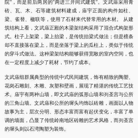
院”，而是前后两房的“两进三开间式建筑”。文武庙采用青
砖、瓦、木、石等建筑材料建成，庙宇正面的构件如柱、
梁、雀替、楹联等，使用了石材来代替常用的木材。 从建
筑结构上看，文武庙正殿的木梁架结构采用了混合式构架形
式。柱子上架梁，梁上抬梁，是传统抬梁式做法；但是檩条
却不直接落在梁上，而是坐落于梁上的瓜柱上，类似于传统
的穿斗式做法。这种梁架结构能够获得宽敞的室内空间，也
在一定程度上减少了耗材，节约了成本。
文武庙组群属典型的传统中式民间建筑，饰有精致的陶塑、
花岗石雕刻、木雕、灰塑和壁画，展现了精湛的传统工艺技
术。庙宇有两种山墙，即文武庙的弧形山墙和列圣宫与公所
的三角山墙。文武庙和公所的墀头均饰以砖雕，画面以人物
故事为主，层次分明、形态丰富而富有起伏变化，丰富了单
调的墙面，凸显了传统岭南地区砖雕的艺术风格，而列圣宫
的墀头则以石湾陶塑为装饰。