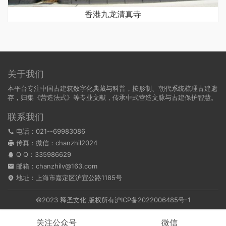
香港九龙清真寺
关于我们
本平台专注中国古建筑数字化典藏与科普，按形制、朝代系统梳理古建遗
存，归集《营造法式》等专业文献，传承中式营造文脉与古建保护智慧。
联系我们
电话：021--69983086
传真：微信：chanzhil2024
Q Q：
335986629
邮箱：chanzhilv@163.com
地址：上海市嘉定区沪宜公路1185号
©2023 释圣文化 版权所有
沪ICP备2022006485号-1
关注公众号
微信