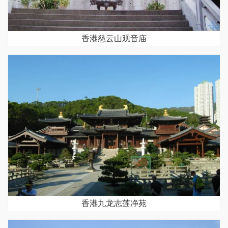
香港慈云山观音庙
香港九龙志莲净苑