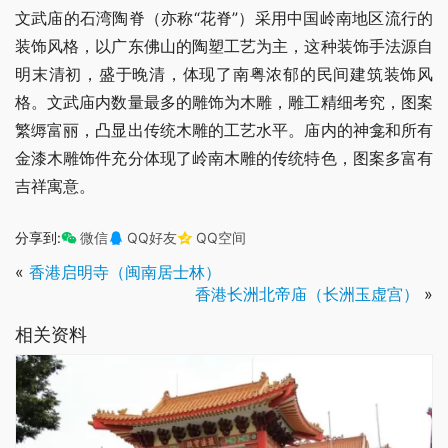
文武庙的石湾陶脊（亦称“花脊”）采用中国岭南地区流行的
装饰风格，以广东佛山的陶塑工艺为主，这种装饰手法源自
明末清初，盛于晚清，体现了南粤浓郁的民间建筑装饰风
格。文武庙内数量最多的雕饰为木雕，雕工精细考究，图案
繁缛富丽，凸显出传统木雕的工艺水平。庙内的神龛和所有
金漆木雕饰件充分体现了岭南木雕的传统特色，图案多富有
吉祥寓意。
分享到:
微信
QQ好友
QQ空间
«
香港启明寺（闽南居士林）
香港长洲北帝庙（长洲玉虚宫）
»
相关资料