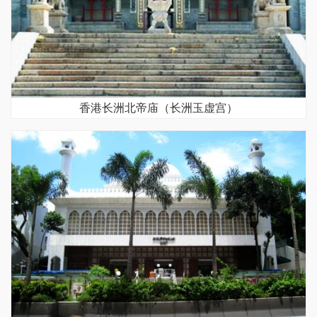
香港长洲北帝庙（长洲玉虚宫）