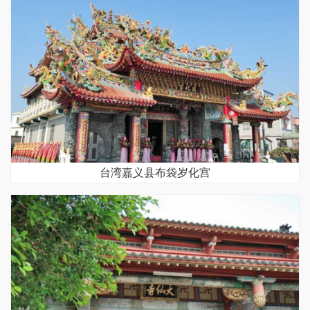
台湾嘉义县布袋岁化宫