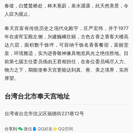
春坡，白鹭鸶栖处，林木葱蔚，泉水潺潺，此天然美景，令
人叹为观止。
奉天宫富有传统历史之现代化殿宇，庄严宏伟，并于1977
年在凌宵宝殿左侧，兴建巍峨壮丽，古色古香之香客大楼高
达六层，面积数千馀坪，可容纳千馀名香客餐宿，富丽堂
皇，环境雅适，实为进香敬神兼具饱览风光之绝佳胜地。目
前第七届主任委员係由王君相担任，在各位委员竭尽人力、
物力之下，期能使奉天宫更能达到真、善、美之境界，实所
厚望。
台湾台北市奉天宫地址
台湾省台北市信义区福德街221巷12号
分享到:
微信
QQ好友
QQ空间