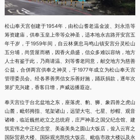
松山奉天宫创建于1954年，由松山耆老温金波、刘永浩等
筹资建庙，供奉玉皇上帝等众神圣，适本地永吉路开安宫五
年千岁，于1959年间，自云林褒忠马鸣山镇安宫分灵松山
五分埔，尚赁屋而栖，因香火鼎盛，信众多难以容纳，地方
人士有鉴于此，乃商请温、刘等耆老同意，献交地方为慈善
公益，合併两宫供奉之神灵，于1977年成立为松山奉天宫
管理委员会。经各界善男信女乐善好施，踊跃捐款，逐年次
第扩充兴建，香客日增，声威远播遐迩。
奉天宫位于台北盆地之东，座落虎、豹、狮、象四兽之虎山
山麓，毗邻拇指、笔架诸山，远望大屯、七星、纱帽、观音
诸峰，临近巍然屹立之总统府，庄严神圣之国父纪念馆、建
筑宏伟之中正纪念堂、美崙美奂之圆山大饭店，耸入云宵之
国际贸易大楼、国际观光凯悦大饭店、毗临市政大楼以及永