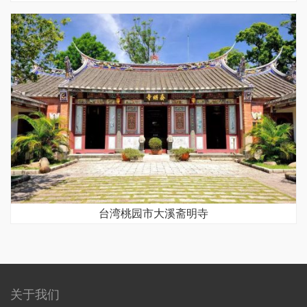
台湾桃园市大溪斋明寺
关于我们