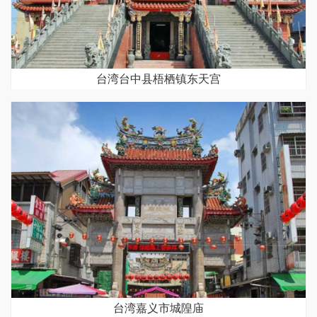
台湾台中县梧栖镇东天宫
台湾嘉义市城隍庙