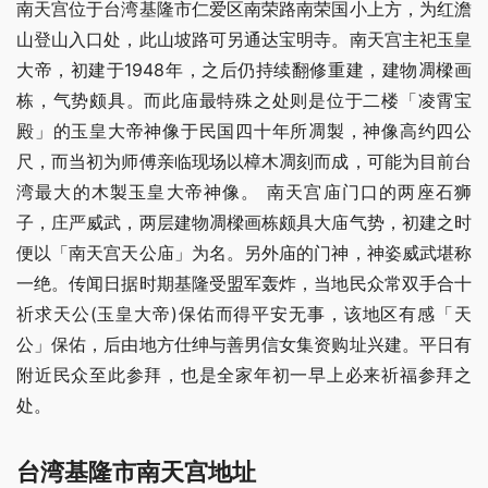
南天宫位于台湾基隆市仁爱区南荣路南荣国小上方，为红澹
山登山入口处，此山坡路可另通达宝明寺。南天宫主祀玉皇
大帝，初建于1948年，之后仍持续翻修重建，建物凋樑画
栋，气势颇具。而此庙最特殊之处则是位于二楼「凌霄宝
殿」的玉皇大帝神像于民国四十年所凋製，神像高约四公
尺，而当初为师傅亲临现场以樟木凋刻而成，可能为目前台
湾最大的木製玉皇大帝神像。 南天宫庙门口的两座石狮
子，庄严威武，两层建物凋樑画栋颇具大庙气势，初建之时
便以「南天宫天公庙」为名。另外庙的门神，神姿威武堪称
一绝。传闻日据时期基隆受盟军轰炸，当地民众常双手合十
祈求天公(玉皇大帝)保佑而得平安无事，该地区有感「天
公」保佑，后由地方仕绅与善男信女集资购址兴建。平日有
附近民众至此参拜，也是全家年初一早上必来祈福参拜之
处。
台湾基隆市南天宫地址