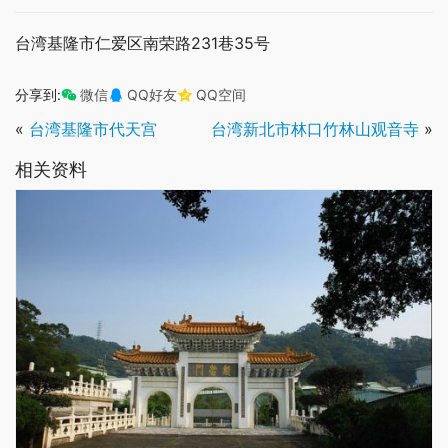
台湾基隆市仁爱区南荣路231巷35号
分享到:
微信
QQ好友
QQ空间
«
台湾基隆市代天宫
台湾新北市林口竹林山观音寺
»
相关资料