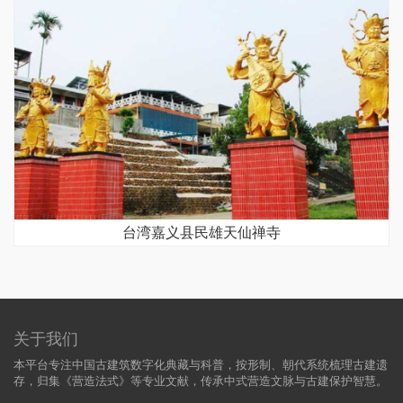
台湾嘉义县民雄天仙禅寺
关于我们
本平台专注中国古建筑数字化典藏与科普，按形制、朝代系统梳理古建遗
存，归集《营造法式》等专业文献，传承中式营造文脉与古建保护智慧。