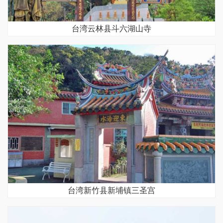
台湾云林县斗六湖山寺
台湾新竹县新埔镇三圣宫