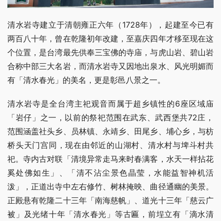
清水岩寺建立于清朝雍正六年（1728年），起建至今已有
两百八十年，曾在乾隆初年改建，至嘉庆四年才移至现在这
个位置，是台湾最先供奉三宝佛的寺庙，与虎山岩、碧山岩
合称中部三大名岩，而清水岩寺又因地出泉水、风光明媚而
有「清水春光」的美名，更是彰邑八景之一。
清水岩寺是全台湾主祀观音而属于超乡镇性的6座区域庙
「岩仔」之一，以前的祭祀范围在武东、武西堡共72庄，
范围涵盖社头乡、员林镇、永靖乡、田尾乡、埔心乡，与枋
桥头天门宫同，现在由邻近的山湖村、清水村与埤斗村共
祀。寺内古对联「清境异常走马来时春满客，水天一样拈花
奚处佛如生」、「清不沾尘景色晶莹，水能益智神机活
泼」，正道出寺中左右修竹、树林掩映、曲径通幽的美景。
正殿悬有乾隆二十三年「南海慈帆」、道光十三年「慈云广
被」及光绪十年「清水春光」等古匾，前埕立有「滴水清