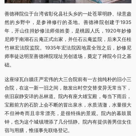
善德禅院位于台湾省彰化县社头乡的一处苍翠明静、绿意盎
然的乡野中，是参禅修行的圣地。善德禅院创建于1935
年，开山住持妙修法师俗姓姜，是桃园人氏，1920年妙修
尼师于南湖石云庵正式出家，并任石云庵监院，后来又任桂
竹林宏法院监院。1935年宏法院因地震全毁之后，妙修尼
师率徒达明至善德禅院现址另创道场，奠定了禅院今日之基
础。
这座绿瓦白牆庄严宏伟的大三合院前有一古拙纯朴的旧小三
合院，在这一新一旧之间，散发出时空交替变异无常当下，
依旧寂静安详的丛林道。院内有座大雄宝殿，每当下雨后，
宝殿前方的石阶上会不断的冒出泉水，水质清澈，水量很大
不但神奇而且非常漂亮，是很特殊的景观。院内的暮鼓晨
钟，也为这个城镇增添了几分恬静。院内有提供善男信女住
宿与用膳，惟须事先联络登记。