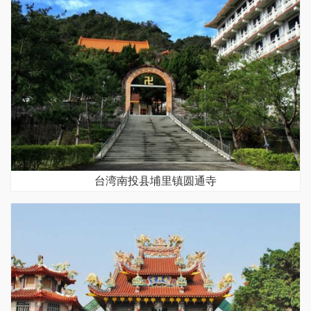
台湾南投县埔里镇圆通寺