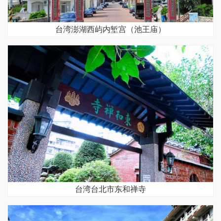
台湾澎湖西屿内堑宫（池王庙）
台湾台北市东和禅寺