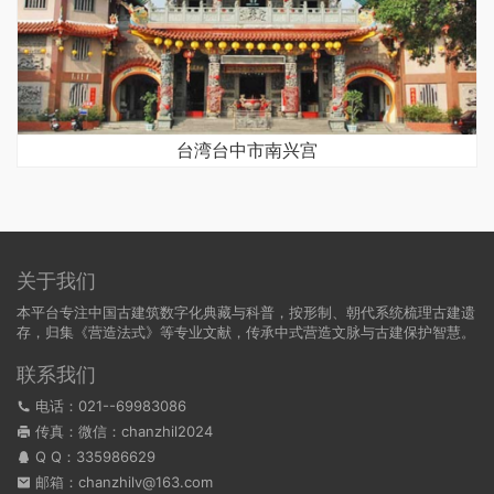
台湾台中市南兴宫
关于我们
本平台专注中国古建筑数字化典藏与科普，按形制、朝代系统梳理古建遗
存，归集《营造法式》等专业文献，传承中式营造文脉与古建保护智慧。
联系我们
电话：021--69983086
传真：微信：chanzhil2024
Q Q：
335986629
邮箱：chanzhilv@163.com