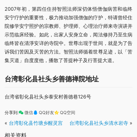
2007年初，第四任住持智照法师深切体悟僧伽病苦和临终
安宁疗护的重要性，极力推动加强僧伽的疗护，特请曾经住
院修学安宁照护的宗教师、护理师、心理治疗师来寺演讲并
示范临床经验。如此，出家人安身立命，闻法修持乃至生病
临终皆在清淨安详的寺院中。世尊出现于世间，就是为了告
诉我们苦因及灭苦的方法。智照法师循着世尊足迹，以「苦
集灭道」自度度他，播散了菩提种子及行菩提大道。
台湾彰化县社头乡善德禅院地址
台湾省彰化县社头乡泰安村善德巷126号
分享到:
微信
QQ好友
QQ空间
«
台湾彰化县竹塘乡醒灵宫
台湾彰化县社头乡清水岩寺
»
相关资料