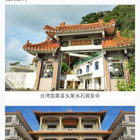
台湾苗栗县头屋乡石观音寺