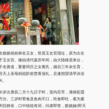
女娘娘俗姓林名玉女，世居玉女宫现址，原为出生
于玉女宫。缘由清代嘉庆年间，由大陆移居来台，
子名善道，娶妻同庄之女黄氏，婚后三年未生育，
宫天上圣母妈祖阶前焚香顶礼，且逢朔望清早沐浴
火。
年岁次庚辰二月十九日子时，室内芬芳，满佈彩霞
万分。三岁时荤食及鱼肉不口，吃食即吐，着为素
闭目静坐，口中唸唸有词，问者即答，默娘姊(即天