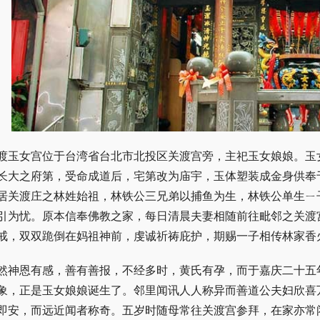
渡玉女宫位于台湾省台北市北投区关渡宫旁，主祀玉女娘娘。玉
长大之府第，受命成道后，宅第改为庙宇，玉体塑装成金身供奉
居关渡庄之林姓始祖，林铁公三兄弟以捕鱼为生，林铁公单生ㄧ
引为忧。原本信奉佛教之家，每日清晨夫妻相随前往毗邻之关渡
戒，双双跪倒在妈祖神前，虔诚祈祷庇护，期赐一子相传林家香
然神恩有感，善有善报，不经多时，黄氏有孕，而于嘉庆二十五
象，正是玉女娘娘诞生了。邻里闻讯人人称异而善道公夫妇欣喜
即安，而远近闻者称奇。五岁时随母常往关渡宫参拜，在家亦常