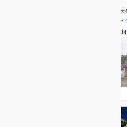
分
«
相