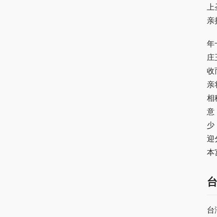
上
亲
年
庄
收
亲
相
意
少
迎
本
台