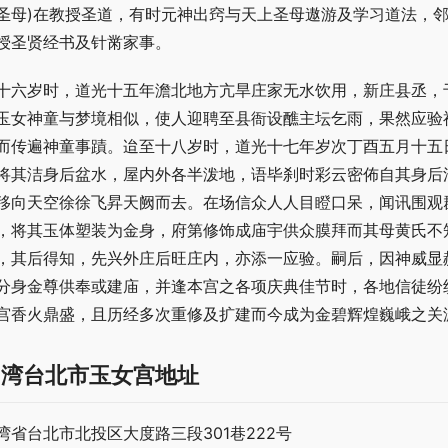
圣母)在教授圣道，有时元神出窍与天上圣母遨游及学习道法，
授圣贤经书及针黹家事。
十六岁时，道光十五年澹北地方亢旱庄家无水饮用，新庄县丞，
玉女神童与梦境相似，使人迎聘至县衙设醮主坛乞雨，果然应验
而传遍神童事蹟。迨至十八岁时，道光十七年岁次丁酉五月十五
将其洁身后盆水，屋内外各半泼地，语毕刹时彩云密佈自其身后
移向天空徐徐飞昇天阙而去。在场信众人人目瞪口呆，闻讯围观
，将其玉体塑装为金身，府第修饰成庙宇供众膜拜而其母黄氏不
，其后得知，先兴外庄后旺庄内，亦添一应验。嗣后，因神威显
分身金尊供奉或建庙，并逢本宫之各项庆典佳节时，各地信徒纷
宫香火鼎盛，且历经多次重修及扩建而今成为金碧辉煌巍峨之关
台湾台北市玉女宫地址
湾省台北市北投区大度路三段301巷222号