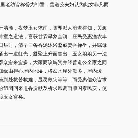
邻里老幼皆称誉为神童，善道公夫妇认为此女非凡而
于清瀚，夜梦玉女求雨，随即派人暗查得知，关渡
神童之道法，喜获甘霖旱象全消，庄民受惠渔农丰
日辰时，清早自备香汤沐浴斋戒焚香禅坐，并嘱母
涌出一道虹光，凝聚上升而冒出，玉女娘娘另一法
群众愈来愈多，大家商议鸠资并经善道公全家之同
知缘由担心屋内地湿，将盆水屋外泼多，屋内泼
赫到处救苦救难，显灵救灾等等，而受惠信众皆求
纷组团回来进香贡献及祈求风调雨顺国泰民安，使
渡玉女宫矣。