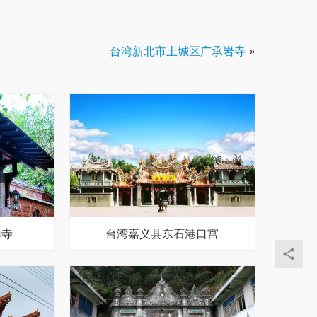
台湾新北市土城区广承岩寺
»
禅寺
台湾嘉义县东石港口宫