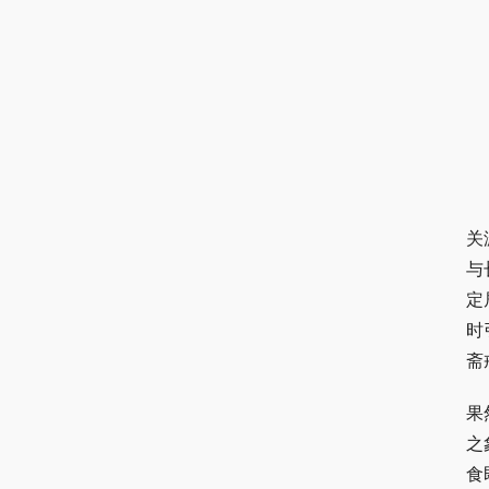
关
与
定
时
斋
果
之
食