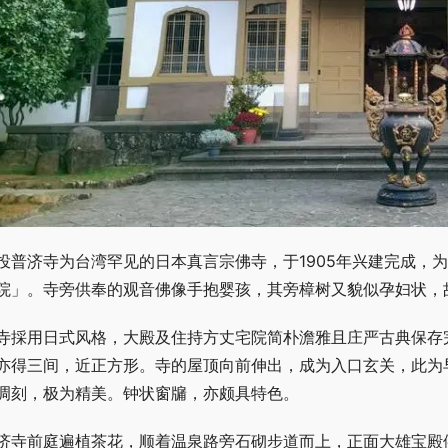
投普济寺为台湾罕见的日本真言宗佛寺，于1905年兴建完成，
院」。寺旁供奉的观音佛像手抱婴孩，其旁樟树又貌似孕妇状，
寺採用日式风格，大殿及住持方丈宅院简朴澹雅且庄严古典保存
亦得三间，近正方形。寺的屋顶向前伸出，成为入口玄关，此为
凋刻，极为精美。钟状窗牖，亦颇具特色。
济寺前庭遍植茶花，顺着温泉路旁石砌步道而上，正面大雄宝殿