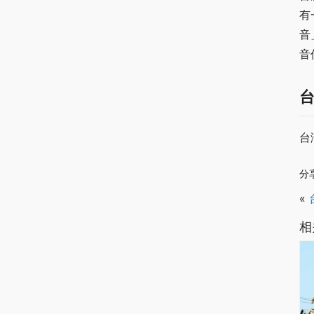
有
音
音
台
分
«
相