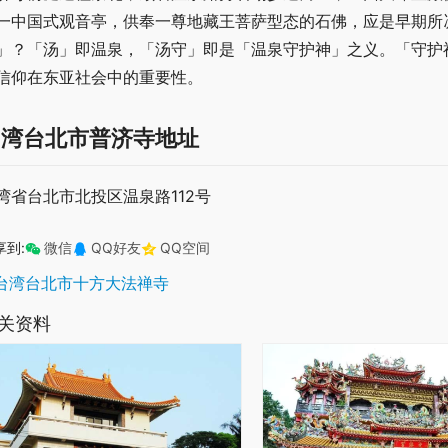
一中国式观音亭，供奉一尊地藏王菩萨型态的石佛，应是早期所
」？「汤」即温泉，「汤守」即是「温泉守护神」之义。「守护
信仰在东亚社会中的重要性。
台湾台北市普济寺地址
湾省台北市北投区温泉路112号
享到:
微信
QQ好友
QQ空间
台湾台北市十方大法禅寺
关资料