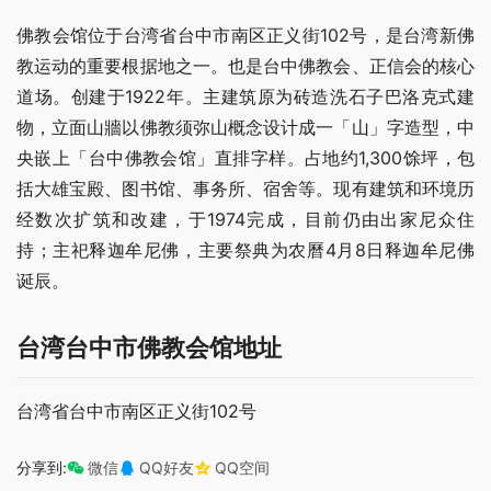
佛教会馆位于台湾省台中市南区正义街102号，是台湾新佛
教运动的重要根据地之一。也是台中佛教会、正信会的核心
道场。创建于1922年。主建筑原为砖造洗石子巴洛克式建
物，立面山牆以佛教须弥山概念设计成一「山」字造型，中
央嵌上「台中佛教会馆」直排字样。占地约1,300馀坪，包
括大雄宝殿、图书馆、事务所、宿舍等。现有建筑和环境历
经数次扩筑和改建，于1974完成，目前仍由出家尼众住
持；主祀释迦牟尼佛，主要祭典为农曆4月8日释迦牟尼佛
诞辰。
台湾台中市佛教会馆地址
台湾省台中市南区正义街102号
分享到:
微信
QQ好友
QQ空间