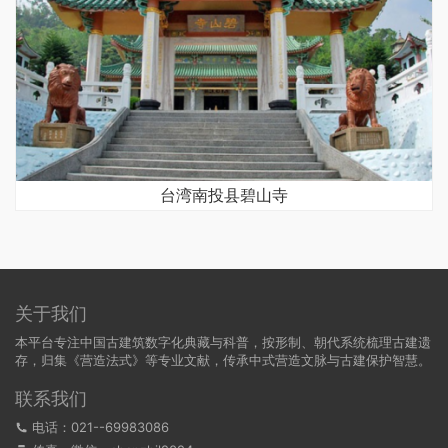
台湾南投县碧山寺
关于我们
本平台专注中国古建筑数字化典藏与科普，按形制、朝代系统梳理古建遗
存，归集《营造法式》等专业文献，传承中式营造文脉与古建保护智慧。
联系我们
电话：021--69983086