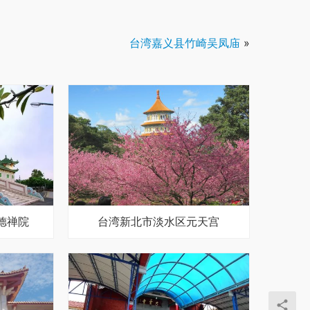
台湾嘉义县竹崎吴凤庙
»
德禅院
台湾新北市淡水区元天宫