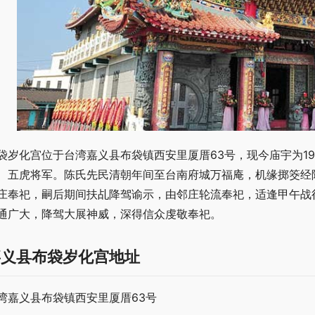
袋岁化宫位于台湾嘉义县布袋镇西安里厦厝63号，现今庙宇为1
、五虎将军。陈氏先民清朝年间至台南府城万福庵，机缘掷筊经
庄奉祀，嗣后期间扶乩降驾谕示，由邻庄轮流奉祀，适逢甲午战
通广大，降驾大展神威，深得信众虔敬奉祀。
嘉义县布袋岁化宫地址
湾嘉义县布袋镇西安里厦厝63号