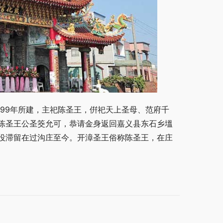
999年所建，主祀陈圣王，倂祀天上圣母、范府千
陈圣王公圣筊允可，恭请金身返回嘉义县东石乡塭
役滞留在过沟庄至今。开漳圣王俗称陈圣王，在庄