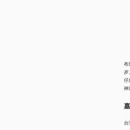
布
岁
仔
神
台