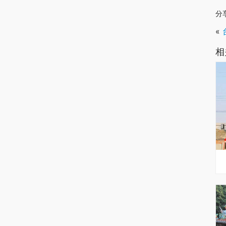
分
«
相