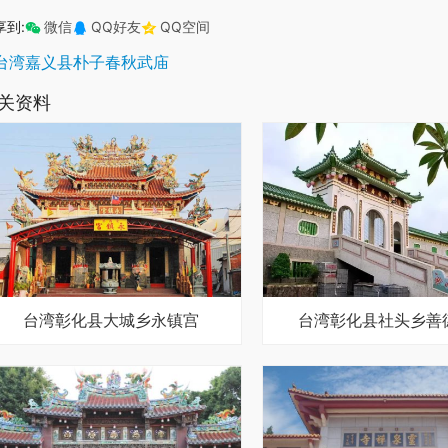
享到:
微信
QQ好友
QQ空间
台湾嘉义县朴子春秋武庙
关资料
台湾彰化县大城乡永镇宫
台湾彰化县社头乡善