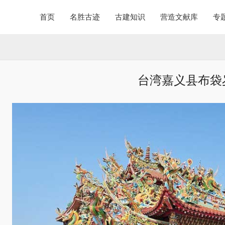
首页
名胜古迹
古建知识
营造文献库
专
台湾嘉义县布袋