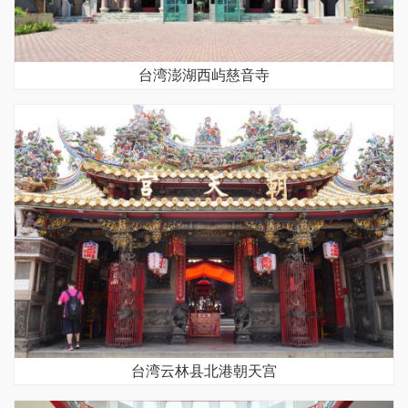
台湾澎湖西屿慈音寺
台湾云林县北港朝天宫