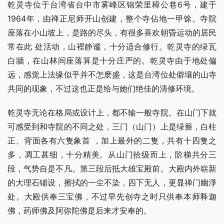
乾灵寺位于台湾省台中市雾峰区锦荣里樟公巷6号，建于
1964年，由禅正尼师开山创建，整个寺佔地一甲馀。寺院
座落在小山坡上，是路的尽头，有很多喜欢朝昏运动的居民
常在此 处活动，山裡静谧，十分适合修行。乾灵寺的绿瓦
白牆，在山林间座落算是十分庄严的。乾灵寺由于地处偏
远，感觉上法缘似乎并不怎麽盛，这是台湾位处僻壤的山寺
共同的现象，不过这也正是给与她们绝佳的清修环境。
乾灵寺无论在格局或设计上，都不输一般寺院。在山门下就
可感受到和寺院的不同之处，三门（山门）上是绿簷，白柱
正、背面各有六隻象首 ，加上最外的二隻，共有十四隻之
多，凋工甚细，十分精美。从山门拾级而上，阶梯共分三
段，气势自是不凡。第三段后抵大雄宝殿前。大殿内外崭新
的大理石铺设，擦拭的一尘不染，四下无人，更显禅门幽淨
处。大殿供奉三宝佛，不过早先创寺之时只供奉本师释迦
佛，药师佛及阿弥陀佛是后来才安奉的。