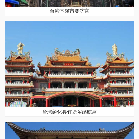
台湾基隆市奠济宫
台湾彰化县竹塘乡慈航宫