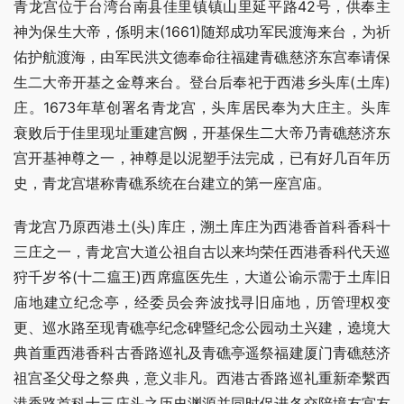
青龙宫位于台湾台南县佳里镇镇山里延平路42号，供奉主
神为保生大帝，係明末(1661)随郑成功军民渡海来台，为祈
佑护航渡海，由军民洪文德奉命往福建青礁慈济东宫奉请保
生二大帝开基之金尊来台。登台后奉祀于西港乡头库(土库)
庄。1673年草创署名青龙宫，头库居民奉为大庄主。头库
衰败后于佳里现址重建宫阙，开基保生二大帝乃青礁慈济东
宫开基神尊之一，神尊是以泥塑手法完成，已有好几百年历
史，青龙宫堪称青礁系统在台建立的第一座宫庙。
青龙宫乃原西港土(头)库庄，溯土库庄为西港香首科香科十
三庄之一，青龙宫大道公祖自古以来均荣任西港香科代天巡
狩千岁爷(十二瘟王)西席瘟医先生，大道公谕示需于土库旧
庙地建立纪念亭，经委员会奔波找寻旧庙地，历管理权变
更、巡水路至现青礁亭纪念碑暨纪念公园动土兴建，遶境大
典首重西港香科古香路巡礼及青礁亭遥祭福建厦门青礁慈济
祖宫圣父母之祭典，意义非凡。西港古香路巡礼重新牵繫西
港香路首科十三庄头之历史渊源并同时促进各交陪境友宫友