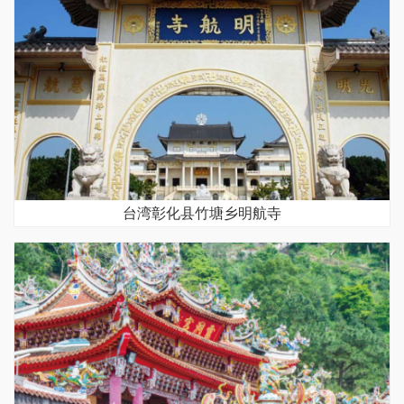
台湾彰化县竹塘乡明航寺