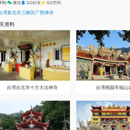
享到:
微信
QQ好友
QQ空间
台湾新北市三峡区广照禅寺
关资料
台湾台北市十方大法禅寺
台湾桃园市福山