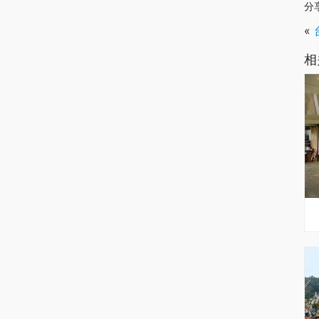
分
«
相