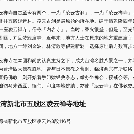
云禅寺自古至今有两个，一为「凌云古刹」，一为「凌云禅寺」
北县五股观音村。凌云古刹是最原始的所在地。建于清乾隆四年(1
一座凌云禅寺，俗称「内岩寺」。当时，香火很盛；但是，至光
剿匪，并且焚毁庙寺。近年来，地方人士在原来的地方重建庙宇
间，地方士绅刘金波、林清敦等倡建新刹，选择原址后方数百步
云禅寺在本圆和尚的认真主持之下，成为台湾名胜八景之一，并
为台湾四大佛教胜地；曾与日本佛教之曹洞、临济两宗有所联络
宣扬佛教，则开始着手印赠经典杂志，举办坐禅会，授戒会等。在
遍访马来西亚、缅甸、印度等地佛蹟，亦使「凌云寺」在佛教史
台湾新北市五股区凌云禅寺地址
湾省新北市五股区凌云路3段116号