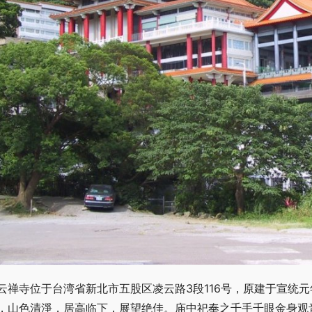
云禅寺位于台湾省新北市五股区凌云路3段116号，原建于宣统
，山色清淨，居高临下，展望绝佳。庙中祀奉之千手千眼金身观