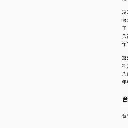
凌
台
了
兵
年
凌
称
为
年
台