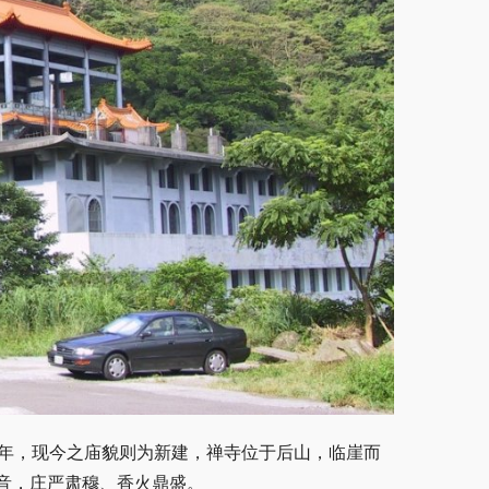
元年，现今之庙貌则为新建，禅寺位于后山，临崖而
音，庄严肃穆、香火鼎盛。