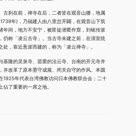
。古刹在前，禅寺在后，二者皆在观音山腰，地属
739年)，乃福建人由八里岔开闢，在观音山下筑
绪年间，地方不安宁，被匪徒潜匿作窟，刘铭传派
，仍称「凌云古寺」。当古寺未建之前，在清宣统
之处，靠近悬崖而建的，称为「凌云禅寺」。
与基隆的灵泉寺、苗栗的法云寺、台南的开元寺并
，并改革了原本墨守成规、闭关自守的作风。本圆
1925年代表台湾佛教访问日本佛教联合会；二十
上佔了重要的一席之地。