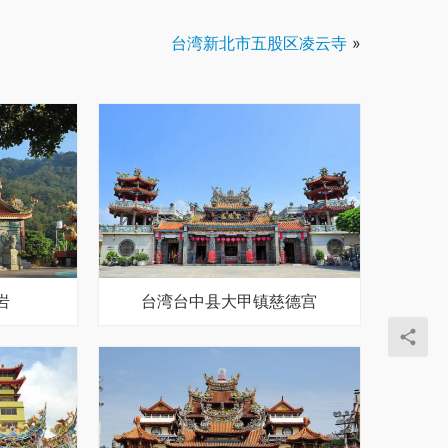
台湾新北市五股区凌云寺
»
岩
台湾台中县大甲镇慈德宫