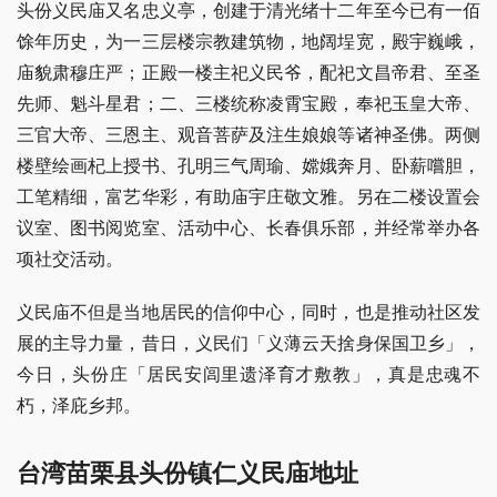
头份义民庙又名忠义亭，创建于清光绪十二年至今已有一佰
馀年历史，为一三层楼宗教建筑物，地阔埕宽，殿宇巍峨，
庙貌肃穆庄严；正殿一楼主祀义民爷，配祀文昌帝君、至圣
先师、魁斗星君；二、三楼统称凌霄宝殿，奉祀玉皇大帝、
三官大帝、三恩主、观音菩萨及注生娘娘等诸神圣佛。两侧
楼壁绘画杞上授书、孔明三气周瑜、嫦娥奔月、卧薪嚐胆，
工笔精细，富艺华彩，有助庙宇庄敬文雅。另在二楼设置会
议室、图书阅览室、活动中心、长春俱乐部，并经常举办各
项社交活动。
义民庙不但是当地居民的信仰中心，同时，也是推动社区发
展的主导力量，昔日，义民们「义薄云天捨身保国卫乡」，
今日，头份庄「居民安闾里遗泽育才敷教」，真是忠魂不
朽，泽庇乡邦。
台湾苗栗县头份镇仁义民庙地址