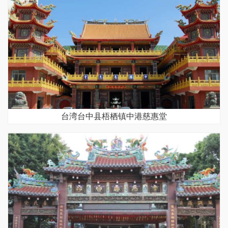
台湾台中县梧栖镇中港慈惠堂