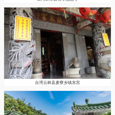
台湾云林县麦寮乡镇东宫