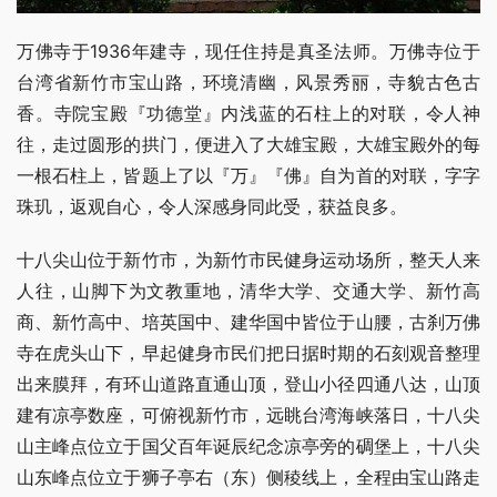
万佛寺于1936年建寺，现任住持是真圣法师。万佛寺位于
台湾省新竹市宝山路，环境清幽，风景秀丽，寺貌古色古
香。寺院宝殿『功德堂』内浅蓝的石柱上的对联，令人神
往，走过圆形的拱门，便进入了大雄宝殿，大雄宝殿外的每
一根石柱上，皆题上了以『万』『佛』自为首的对联，字字
珠玑，返观自心，令人深感身同此受，获益良多。
十八尖山位于新竹市，为新竹市民健身运动场所，整天人来
人往，山脚下为文教重地，清华大学、交通大学、新竹高
商、新竹高中、培英国中、建华国中皆位于山腰，古刹万佛
寺在虎头山下，早起健身市民们把日据时期的石刻观音整理
出来膜拜，有环山道路直通山顶，登山小径四通八达，山顶
建有凉亭数座，可俯视新竹市，远眺台湾海峡落日，十八尖
山主峰点位立于国父百年诞辰纪念凉亭旁的碉堡上，十八尖
山东峰点位立于狮子亭右（东）侧稜线上，全程由宝山路走