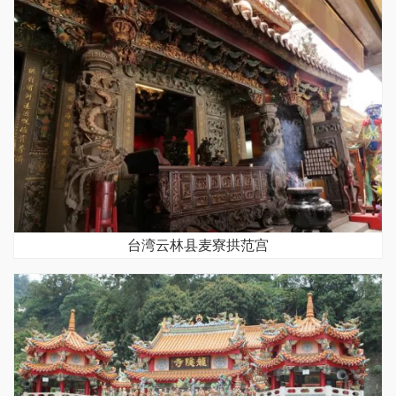
台湾云林县麦寮拱范宫