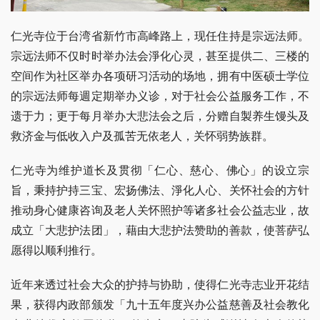
仁光寺位于台湾省新竹市高峰路上，现任住持是宗远法师。
宗远法师不仅时时举办法会淨化心灵，甚至提供二、三楼的
空间作为社区举办各项研习活动的场地，拥有中医硕士学位
的宗远法师每週定期举办义诊，对于社会公益服务工作，不
遗于力；更于每月举办大悲法会之后，分赠自製养生馒头及
救济金与低收入户及孤苦无依老人，关怀弱势族群。
仁光寺为维护道长及贯彻「仁心、慈心、佛心」的设立宗
旨，秉持护持三宝、宏扬佛法、淨化人心、关怀社会的方针
推动身心健康咨询及老人关怀照护等诸多社会公益志业，故
成立「大悲护法团」，藉由大悲护法赞助的善款，使菩萨弘
愿得以顺利推行。
近年来透过社会大众的护持与协助，使得仁光寺志业开花结
果，获得内政部颁发「九十五年度兴办公益慈善及社会教化