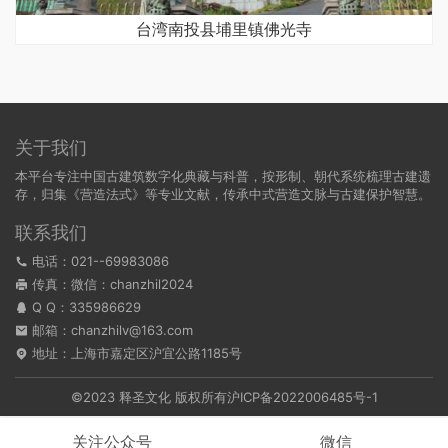
台湾南投县埔里镇佛光寺
关于我们
本平台专注中国古建筑数字化典藏与科普，按形制、朝代系统梳理古建遗
存，归集《营造法式》等专业文献，传承中式营造文脉与古建保护智慧。
联系我们
电话：021--69983086
传真：微信：chanzhil2024
Q Q：
335986629
邮箱：chanzhilv@163.com
地址：上海市嘉定区沪宜公路1185号
©2023 释圣文化 版权所有
沪ICP备2022006485号-1
关注公众号
微信