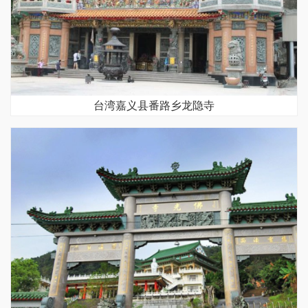
台湾嘉义县番路乡龙隐寺