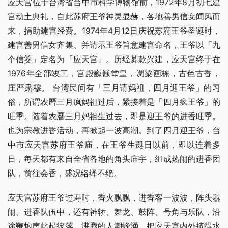
应天宫位于台湾省台中市科学博物馆前，1972年8月初七建
宫动土典礼，自此苏府王爷神灵显赫，各地善男信女闻风而
来，捐助建宫经费。1974年4月12日庆祝苏府王爷圣诞时，
建宫善男信女齐集、并请示王爷旨意建宫命名，王爷以「九
个信筊」定名为「应天宫」。历经募款兴建，应天宫终于在
1976年全部竣工，宫殿巍巍堂皇，凋梁画栋，古色古香，
庄严肃穆。 台湾民间有「三月请妈祖，四月迎王爷」的习
俗，所谓农曆三月疯妈祖过后，紧接着是「四月疯王爷」的
旺季。随着农曆三月妈祖生过去，即是迎王爷的进香旺季。
也为宗教进香活动，再掀起一波高潮。到了四月迎王爷，台
中市应天宫苏府王爷庙，在王爷生诞日以前，即以连着多
日，每天都有来自全省各地的角头庙宇，组成热闹的进香团
队，前往会香，盛况络绎不绝。
应天宫苏府王爷过寿时，香火飘飘，进香客一波波，阵头嚣
闹。进香队伍中，还有神轿、舞龙、鼓阵、号角与乐队，沿
途鞭炮声此起彼落，沸腾的人潮蜂涌，把应天宫内外挤得水