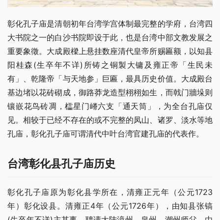
彰化孔子庙是清朝初年台湾学宫体制最完整的学府，台湾四
大书院之一的白沙书院即设于此，也是台湾中部文教发展之
重要象徵。大成殿樑上悬挂数座清代皇帝所赐匾额，以知县
阳桂森(生卒年不详)所铸之铜製大镛及雍正帝「生民未
有」、乾隆帝「与天地参」巨匾，最具历史价值。大成殿台
基边堵以花砖砌成，御路莽龙造型栩栩如生，而戟门牆垛则
镶嵌花鸟砖凋，櫺星门嵴六支「通天筒」，为全台孔庙仅
见。相较于已经不存在的或不完整的凤山、诸罗、淡水等地
孔庙，彰化孔子庙可谓清代中叶台湾官建孔庙的代表作。
台湾彰化县孔子庙历史
彰化孔子庙原为彰化县学所在，清雍正元年（公元1723
年）彰化设县。清雍正4年（公元1726年），由知县张镐
(生卒年不详)主其事，聘请大陆漳州、泉州、潮州师父，由