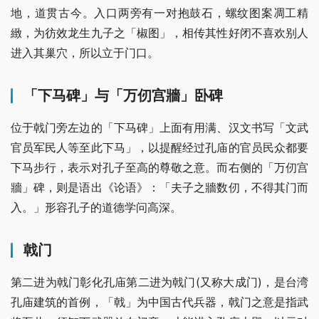
地，道贯古今。入口两旁有一对抱鼓石，螺纹图案凋工精
緻，为彷效龙生九子之「椒图」，相传其性好闭不喜欢别人
进入其巢穴，所以立于门口。
「下马碑」与「万仞宫牆」卧碑
位于戟门旁左边的「下马碑」上面有用满、汉文书写「文武
官员军民人等至此下马」，以提醒经过孔庙的官员民众都要
下马步行，表示对孔子至高的尊敬之意。而右侧的「万仞宫
牆」碑，则是语出《论语》：「夫子之牆数仞，不得其门而
入。」形容孔子的道德学问高深。
戟门
第二进为戟门彰化孔庙第二进为戟门(又称大成门)，是台湾
孔庙建筑的首例，「戟」为中国古代兵器，戟门之意是指武