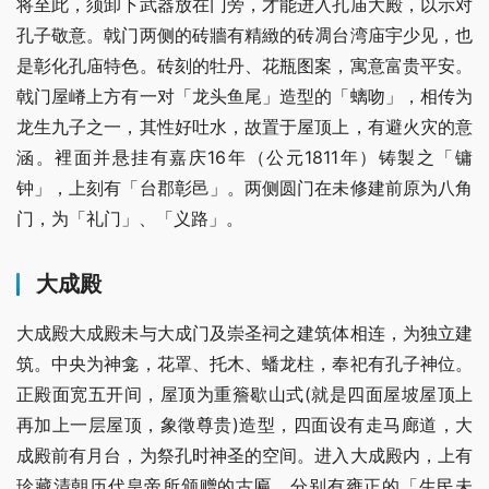
将至此，须卸下武器放在门旁，才能进入孔庙大殿，以示对
孔子敬意。戟门两侧的砖牆有精緻的砖凋台湾庙宇少见，也
是彰化孔庙特色。砖刻的牡丹、花瓶图案，寓意富贵平安。
戟门屋嵴上方有一对「龙头鱼尾」造型的「螭吻」，相传为
龙生九子之一，其性好吐水，故置于屋顶上，有避火灾的意
涵。裡面并悬挂有嘉庆16年（公元1811年）铸製之「镛
钟」，上刻有「台郡彰邑」。两侧圆门在未修建前原为八角
门，为「礼门」、「义路」。
大成殿
大成殿大成殿未与大成门及崇圣祠之建筑体相连，为独立建
筑。中央为神龛，花罩、托木、蟠龙柱，奉祀有孔子神位。
正殿面宽五开间，屋顶为重簷歇山式(就是四面屋坡屋顶上
再加上一层屋顶，象徵尊贵)造型，四面设有走马廊道，大
成殿前有月台，为祭孔时神圣的空间。进入大成殿内，上有
珍藏清朝历代皇帝所颁赠的古匾，分别有雍正的「生民未