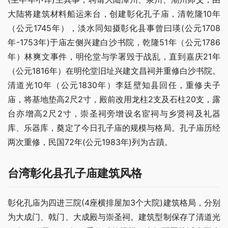
大陆将建筑材料船运来台，创建彰化孔子庙，清乾隆10年
（公元1745年），淡水同知摄彰化县事曾曰瑛(公元1708
年-1753年)于庙左侧兴建白沙书院，乾隆51年（公元1786
年）林爽文事件，明伦堂与学署毁于战乱，直到嘉庆21年
（公元1816年）在明伦堂旧址兴建文昌祠并重修白沙书院。
清道光10年（公元1830年）李廷壁知县回任，重修夫子
庙，将基地垫高2尺2寸，殿前改用龙柱2支及石柱20支，露
台亦增高2尺2寸，崇圣祠旁增设名宦祠与乡贤祠及礼器
库、乐器库，奠定了今日孔子庙的规模与格局。孔子庙历经
两次重修，民国72年(公元1983年)列为古蹟。
台湾彰化县孔子庙建筑风格
彰化孔庙为四进三院(4座横排屋加3个大院)建筑格局，分别
为大成门、戟门、大成殿与崇圣祠。建筑型制保存了清道光