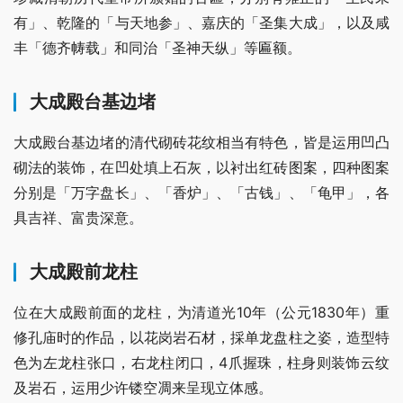
有」、乾隆的「与天地参」、嘉庆的「圣集大成」，以及咸
丰「德齐帱载」和同治「圣神天纵」等匾额。
大成殿台基边堵
大成殿台基边堵的清代砌砖花纹相当有特色，皆是运用凹凸
砌法的装饰，在凹处填上石灰，以衬出红砖图案，四种图案
分别是「万字盘长」、「香炉」、「古钱」、「龟甲」，各
具吉祥、富贵深意。
大成殿前龙柱
位在大成殿前面的龙柱，为清道光10年（公元1830年）重
修孔庙时的作品，以花岗岩石材，採单龙盘柱之姿，造型特
色为左龙柱张口，右龙柱闭口，4爪握珠，柱身则装饰云纹
及岩石，运用少许镂空凋来呈现立体感。