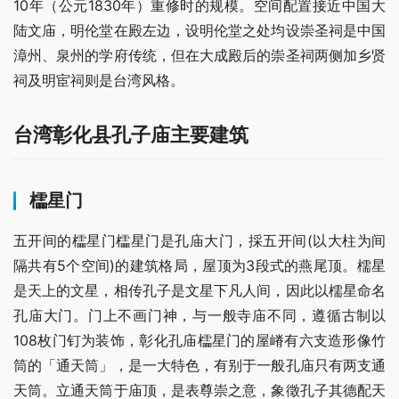
10年（公元1830年）重修时的规模。空间配置接近中国大
陆文庙，明伦堂在殿左边，设明伦堂之处均设崇圣祠是中国
漳州、泉州的学府传统，但在大成殿后的崇圣祠两侧加乡贤
祠及明宦祠则是台湾风格。
台湾彰化县孔子庙主要建筑
櫺星门
五开间的櫺星门櫺星门是孔庙大门，採五开间(以大柱为间
隔共有5个空间)的建筑格局，屋顶为3段式的燕尾顶。檽星
是天上的文星，相传孔子是文星下凡人间，因此以檽星命名
孔庙大门。门上不画门神，与一般寺庙不同，遵循古制以
108枚门钉为装饰，彰化孔庙櫺星门的屋嵴有六支造形像竹
筒的「通天筒」，是一大特色，有别于一般孔庙只有两支通
天筒。立通天筒于庙顶，是表尊崇之意，象徵孔子其德配天