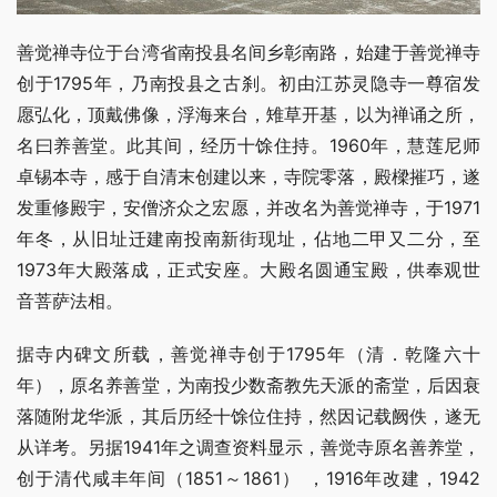
善觉禅寺位于台湾省南投县名间乡彰南路，始建于善觉禅寺
创于1795年，乃南投县之古刹。初由江苏灵隐寺一尊宿发
愿弘化，顶戴佛像，浮海来台，雉草开基，以为禅诵之所，
名曰养善堂。此其间，经历十馀住持。1960年，慧莲尼师
卓锡本寺，感于自清末创建以来，寺院零落，殿樑摧巧，遂
发重修殿宇，安僧济众之宏愿，并改名为善觉禅寺，于1971
年冬，从旧址迁建南投南新街现址，佔地二甲又二分，至
1973年大殿落成，正式安座。大殿名圆通宝殿，供奉观世
音菩萨法相。
据寺内碑文所载，善觉禅寺创于1795年（清．乾隆六十
年），原名养善堂，为南投少数斋教先天派的斋堂，后因衰
落随附龙华派，其后历经十馀位住持，然因记载阙佚，遂无
从详考。另据1941年之调查资料显示，善觉寺原名善养堂，
创于清代咸丰年间（1851～1861） ，1916年改建，1942