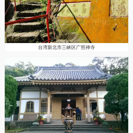
台湾新北市三峡区广照禅寺