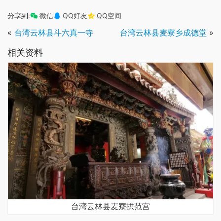
分享到:
微信
QQ好友
QQ空间
«
台湾云林县斗六真一寺
台湾云林县麦寮乡成德堂
»
相关资料
台湾云林县麦寮拱范宫