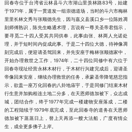
回春寺位于台湾省云林县斗六市湖山里羡林路83号，始建
于1971年，属于一贯道发一组崇德道场，当时的斗六市梅林
里里长林文秀与张顺德先生，因与嘉义县溪口乡一位陈姓凋
刻师傅熟识，陈先生略通术理，言说有一尊关圣帝君指示，
要寻觅二十四人受其共同供奉，此事由张、林两人允诺处
理，并于短时间内促成此事。于是二十四位大德，待神像凋
刻完成后，便迎请圣驾回来，并先安座于梅林张顺德家中，
开始办理救世之工作，1974年，二十四位同修中有六位于
回春寺现址经营永林木材行，于木材行兴建完成后，迎请圣
帝像回来安座，继续办理救世的任务，承蒙圣帝降笔慈悲指
示，欲盖一座万化回春的八卦地庙宇，于是同修门结束木材
行生意并加购相连土地二分多，在天恩师德加被下，众志成
城，团结合作，终于1977年完成一楼建物安座落成，二楼
的工程陆续于1979年底完成，至此回春寺的道务在天恩师
德加被下蒸蒸日上，替上天再添一艘大法船，广度有情众
生，成全更多佛子上岸。