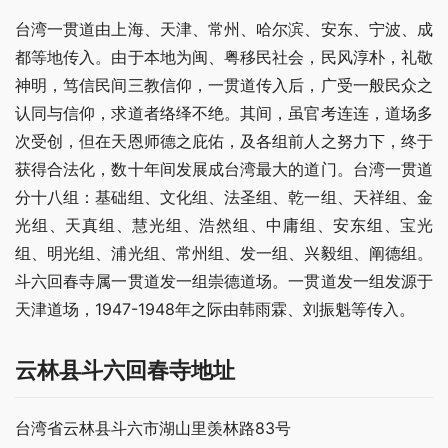
台湾一贯道由上海、天津、常州、哈尔滨、安东、宁波、成
都等地传入。由于本地为闽、粤移民社会，民风淳朴，礼敬
神明，笃信民间三教信仰，一贯道传入后，广受一般民众之
认同与信仰，求道者络绎不绝。其间，虽官考连连，道场多
次受创，但在天恩师德之庇佑，及各组前人之努力下，终于
获得合法化，数十年间发展成台湾最大的道门。台湾一贯道
分十八组：基础组、文化组、法圣组、乾一组、天祥组、金
光组、天真组、慧光组、浩然组、中庸组、安东组、宝光
组、明光组、浦光组、常州组、发一组、兴毅组、阐德组。
斗六回春寺属一贯道发一组崇德道场。一贯道发一组发源于
天津道场，1947-1948年之际由韩雨霖、刘振魁等传入。
云林县斗六回春寺地址
台湾省云林县斗六市湖山里羡林路83号