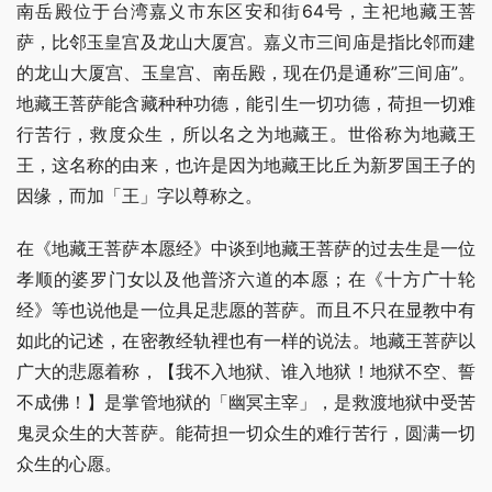
南岳殿位于台湾嘉义市东区安和街64号，主祀地藏王菩
萨，比邻玉皇宫及龙山大厦宫。嘉义市三间庙是指比邻而建
的龙山大厦宫、玉皇宫、南岳殿，现在仍是通称”三间庙”。
地藏王菩萨能含藏种种功德，能引生一切功德，荷担一切难
行苦行，救度众生，所以名之为地藏王。世俗称为地藏王
王，这名称的由来，也许是因为地藏王比丘为新罗国王子的
因缘，而加「王」字以尊称之。
在《地藏王菩萨本愿经》中谈到地藏王菩萨的过去生是一位
孝顺的婆罗门女以及他普济六道的本愿；在《十方广十轮
经》等也说他是一位具足悲愿的菩萨。而且不只在显教中有
如此的记述，在密教经轨裡也有一样的说法。地藏王菩萨以
广大的悲愿着称，【我不入地狱、谁入地狱！地狱不空、誓
不成佛！】是掌管地狱的「幽冥主宰」，是救渡地狱中受苦
鬼灵众生的大菩萨。能荷担一切众生的难行苦行，圆满一切
众生的心愿。