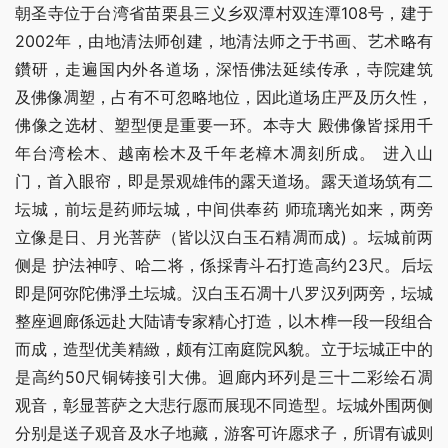
朝圣寺位于台湾省苗栗县三义乡双潭村双连潭108号，建于
2002年，由地清法师创建，地清法师之于书画、艺术略有
鑽研，走遍国内外各道场，深悟佛法延续传承，寺院建筑 
及佛像凋塑，占有不可忽略地位，因此道场庄严及历久性，
佛像之选材、塑型便是重要一环。本寺大 殿佛像皆採用千
年台湾桧木、越南桧木及千年老樟木凋刻所成。 进入山
门，首入眼帘，即是景观雄伟的露天道场。露天道场筑有二
坛城，前坛是药师坛城，中间供奉药 师琉璃光如来，两旁
立像是日、月光菩萨（皆以汉白玉石精凋而成) 。坛城前两
侧是 护法神哼、哈二将，係採青斗石打造高约23尺。后坛
即是阿弥陀佛淨土坛城。汉白玉石凋十八罗汉列两旁，坛城
整座迴廊係远赴大陆请专家精心打造，以木榫一段一段组合
而成，造型优美精緻，颇有江南庭院风貌。立于坛城正中的
是高约50尺铜铸接引大佛。迴廊内环列是三十二彩绘石凋
观音，彰显菩萨之大悲行愿而展现不同造型。坛城外围两侧
分别是送子观音及水子地藏，游客可许愿求子，所谓有诚则