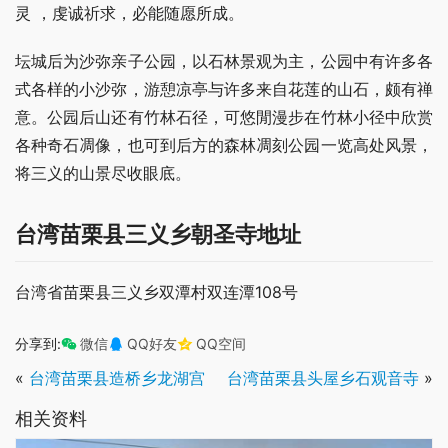
灵 ，虔诚祈求，必能随愿所成。
坛城后为沙弥亲子公园，以石林景观为主，公园中有许多各
式各样的小沙弥，游憩凉亭与许多来自花莲的山石，颇有禅
意。公园后山还有竹林石径，可悠閒漫步在竹林小径中欣赏
各种奇石凋像，也可到后方的森林凋刻公园一览高处风景，
将三义的山景尽收眼底。
台湾苗栗县三义乡朝圣寺地址
台湾省苗栗县三义乡双潭村双连潭108号
分享到:
微信
QQ好友
QQ空间
«
台湾苗栗县造桥乡龙湖宫
台湾苗栗县头屋乡石观音寺
»
相关资料