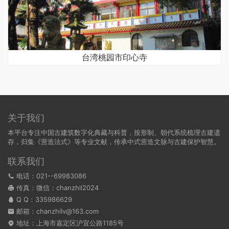
台湾桃园市印心寺
关于我们
本平台专注中国古建筑数字化典藏与科普，按形制、朝代系统梳理古建遗
存，归集《营造法式》等专业文献，传承中式营造文脉与古建保护智慧。
联系我们
电话：021--69983086
传真：微信：chanzhil2024
Q Q：
335986629
邮箱：chanzhilv@163.com
地址：上海市嘉定区沪宜公路1185号