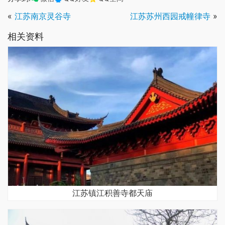
«
江苏南京灵谷寺
江苏苏州西园戒幢律寺
»
相关资料
江苏镇江积善寺都天庙