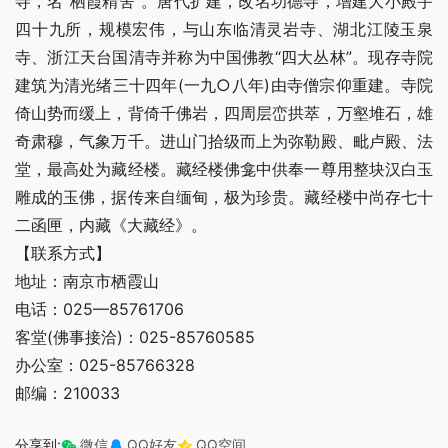
寺，名“栖霞精舍”。唐代扩建，改名功德寺，增建大小殿宇
四十九所，规模宏伟，与山东临清灵岩寺、湖北江陵玉泉
寺、浙江天台国清寺并称为中国佛教“四大丛林”。现存寺院
建筑为清光绪三十四年(一九○八年)由寺僧宗仰重建。寺院
倚山势而缓上，背倚千佛岩，四周层峦拱萃，万壑堆石，雄
奇肃穆，气象万千。进山门拾级而上为弥勒殿、毗卢殿、法
堂，最高处为藏经楼。藏经楼佛龛中供奉一尊用整块汉白玉
雕成的玉佛，据传来自缅甸，极为珍贵。藏经楼中尚存七十
二函匣，内藏《大藏经》。
【联系方式】
地址：南京市栖霞山
电话：025—85761706
客堂(佛事接洽)：025-85760585
办公室：025-85766328
邮编：210033
分享到:
微信
QQ好友
QQ空间