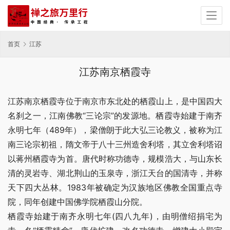
首页
江苏
江苏南京栖霞寺
江苏南京栖霞寺位于南京市东北处的栖霞山上，是中国四大
名刹之一，江南佛教“三论宗”的发源地。栖霞寺始建于南齐
永明七年（489年），梁僧朗于此大弘三论教义，被称为江
南三论宗初祖，隋文帝于八十三州造舍利塔，其立舍利塔诏
以蒋州栖霞寺为首。唐代时称功德寺，规模浩大，与山东长
清的灵岩寺、湖北荆山的玉泉寺，浙江天台的国清寺，并称
天下四大丛林。1983年被确定为汉族地区佛教全国重点寺
院，同年创建中国佛学院栖霞山分院。
栖霞寺始建于南齐永明七年(四八九年)，由明僧绍捐宅为