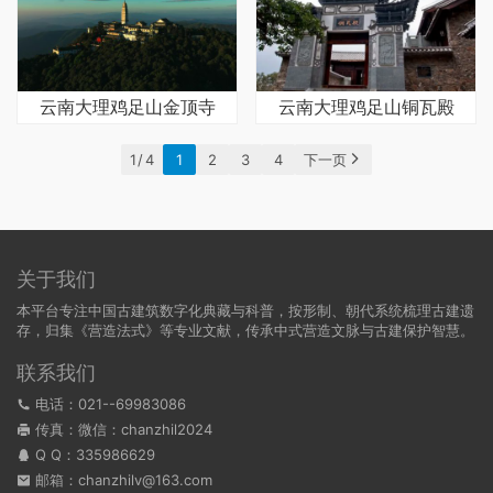
云南大理鸡足山金顶寺
云南大理鸡足山铜瓦殿
1 / 4
1
2
3
4
下一页
关于我们
本平台专注中国古建筑数字化典藏与科普，按形制、朝代系统梳理古建遗
存，归集《营造法式》等专业文献，传承中式营造文脉与古建保护智慧。
联系我们
电话：021--69983086
传真：微信：chanzhil2024
Q Q：
335986629
邮箱：chanzhilv@163.com