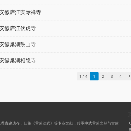
安徽庐江实际禅寺
安徽庐江伏虎寺
安徽巢湖鼓山寺
安徽巢湖相隐寺
1 / 4
1
2
3
4
梳理古建遗存，归集《营造法式》等专业文献，传承中式营造文脉与古建