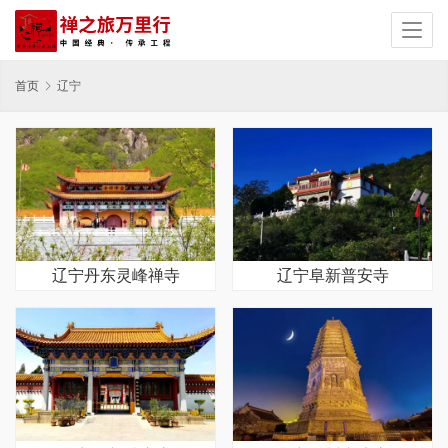
首页
辽宁
辽宁丹东灵峰禅寺
辽宁阜新普安寺