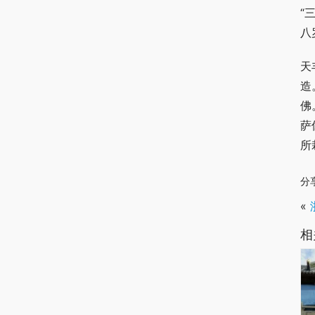
“
八
天
造
佛
萨
所
分
«
相