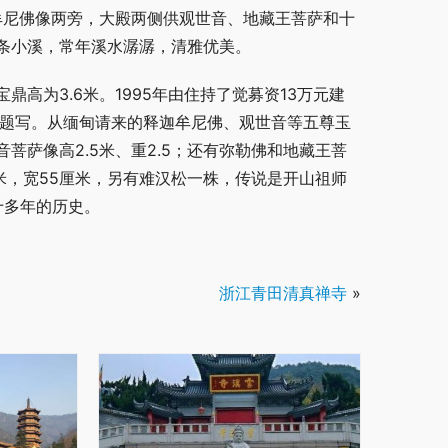
迦牟尼佛像两旁，大殿两侧供观世音、地藏王菩萨和十
条小溪，常年溪水潺潺，清雅优美。
高为3.6米。1995年由住持了觉募资13万元建
先生题写。从缅甸请来的释迦牟尼佛、观世音等五尊玉
音菩萨像高2.5米、重2.5；还有弥勒佛和地藏王菩
4厘米，宽55厘米，另有难汉松一株，传说是开山祖师
十多年的历史。
浙江青田清真禅寺
»