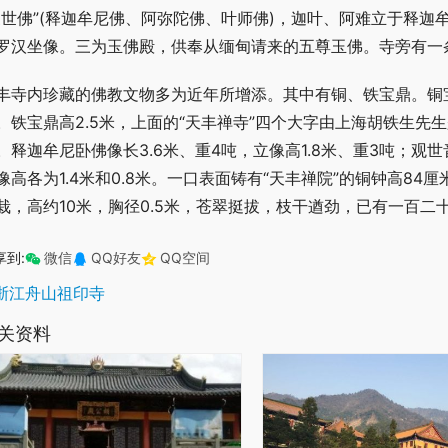
三世佛”(释迦牟尼佛、阿弥陀佛、叶师佛)，迦叶、阿难立于释
罗汉坐像。三为玉佛殿，供奉从缅甸请来的五尊玉佛。寺旁有一
丰寺内珍藏的佛教文物多为近年所增添。其中有铜、铁宝鼎。铜宝鼎
。铁宝鼎高2.5米，上面的“天丰禅寺”四个大字由上海胡铁生
。释迦牟尼卧佛像长3.6米、重4吨，立像高1.8米、重3吨；观世
像高各为1.4米和0.8米。一口表面铸有“天丰禅院”的铜钟高8
栽，高约10米，胸径0.5米，苍翠挺拔，枝干遒劲，已有一百二
享到:
微信
QQ好友
QQ空间
浙江舟山祖印寺
关资料