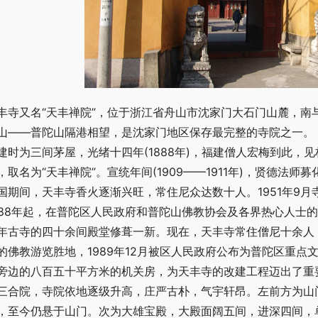
丰寺又名“天丰禅院”，位于浙江省舟山市沈家门大石门山麓，南
山——普陀山隔港相望，是沈家门地区保存最完整的寺院之一。 据
建时为三间茅屋，光绪十四年(1888年)，福建僧人宏梅到此，
，取名为“天丰禅院”。宣统年间(1909——1911年)，贤德法
国期间，天丰寺香火逐渐兴旺，常住尼众达数十人。1951年9月
988年起，在普陀区人民政府和普陀山佛教协会及各界热心人士
年古寺的四十余间殿堂修葺一新。现在，天丰寺常住僧尼十余人
的佛教游览胜地，1989年12月被区人民政府公布为普陀区重点文
旁边的八百五十平方米的机关房，为天丰寺的改建工程迈出了重
三合院，寺院依地逐级升高，庄严古朴，气宇轩昂。左前方为山门
，至今仍悬于山门。次为大雄宝殿，大殿面阔五间，进深四间，单