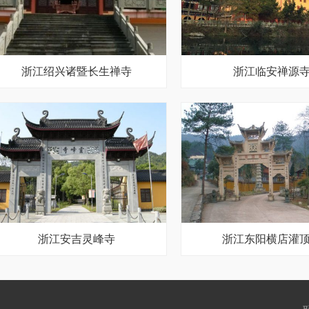
浙江绍兴诸暨长生禅寺
浙江临安禅源
浙江安吉灵峰寺
浙江东阳横店灌