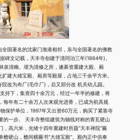
与全国著名的沈家门渔港相邻，东与全国著名的佛教
碑文记载，天丰寺创建于清同治三年(1864年)。
见林泉清幽。堪为清修之所，遂募资重建大殿、厢
师募化扩建大雄宝殿、厢房等殿屋，占地三千余平方米。 
寺院改为布厂(毛巾厂)，后又部分改 机关幼儿园。
的支持下，集资四十余万元，经过一年半的修建，将
，每年有二十余万人次来观光进香，已成为初具规
物保护单位，1997年又出资60万元，购买了紧靠寺
要的一步。 天丰寺整组建筑为轴线对称的青瓦硬山
，高六米，光绪十四年重建时所题“天丰禅院”匾
檐硬山，檐间横匾书“大雄宝殿”。殿内正中供奉