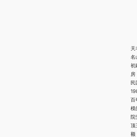
天
名
初
房
民
1
百
模
院
顶
额