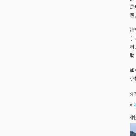
是
毁
福
宁
村
助
如
小
分
«
相