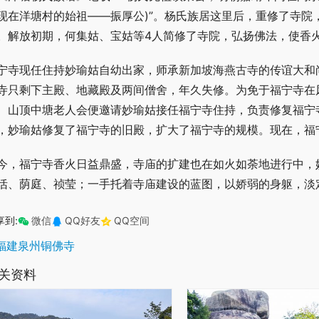
现在洋塘村的始祖——振厚公)”。杨氏族居这里后，重修了寺院
。解放初期，何集姑、宝姑等4人简修了寺院，弘扬佛法，使香
宁寺现任住持妙瑜姑自幼出家，师承新加坡海燕古寺的传谊大和
寺只剩下主殿、地藏殿及两间僧舍，年久失修。为免于福宁寺在
、山顶中塘老人会便邀请妙瑜姑接任福宁寺住持，负责修复福宁
，妙瑜姑修复了福宁寺的旧殿，扩大了福宁寺的规模。现在，福宁
今，福宁寺香火日益鼎盛，寺庙的扩建也在如火如荼地进行中，
恬、荫庭、祯莹；一手托着寺庙建设的蓝图，以娇弱的身躯，淡
享到:
微信
QQ好友
QQ空间
福建泉州铜佛寺
关资料