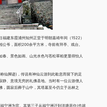
福建东霞浦州知州正堂于明朝嘉靖年间（1522）
相公爷，面积200余平方米，寺前有拜亭、戏台。
如春、景色如画、山光水色与苍松翠柏更显得怡人
称仙脚迹)，传说有神仙云游到此歇息而留下的足
寂静、意境无穷的礼佛圣地。当时有一位云游僧人
佛，圆寂后葬于山中，其塔墓至今仍立于丛林之
福宁洲为官。其第三子从福宁洲迁到洋塘居住(也就