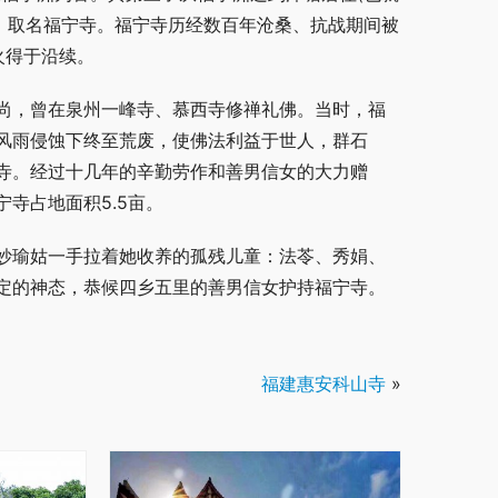
，取名福宁寺。福宁寺历经数百年沧桑、抗战期间被
火得于沿续。
尚，曾在泉州一峰寺、慕西寺修禅礼佛。当时，福
风雨侵蚀下终至荒废，使佛法利益于世人，群石
寺。经过十几年的辛勤劳作和善男信女的大力赠
寺占地面积5.5亩。
妙瑜姑一手拉着她收养的孤残儿童：法苓、秀娟、
定的神态，恭候四乡五里的善男信女护持福宁寺。
福建惠安科山寺
»