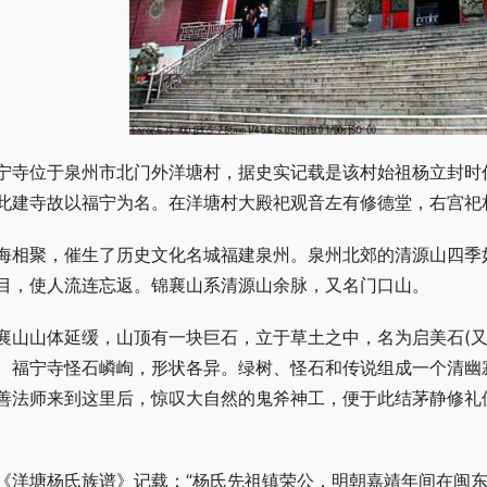
宁寺位于泉州市北门外洋塘村，据史实记载是该村始祖杨立封时任
此建寺故以福宁为名。在洋塘村大殿祀观音左有修德堂，右宫祀
海相聚，催生了历史文化名城福建泉州。泉州北郊的清源山四季
目，使人流连忘返。锦襄山系清源山余脉，又名门口山。
襄山山体延缓，山顶有一块巨石，立于草土之中，名为启美石(又
。福宁寺怪石嶙峋，形状各异。绿树、怪石和传说组成一个清幽
善法师来到这里后，惊叹大自然的鬼斧神工，便于此结茅静修礼
。
《洋塘杨氏族谱》记载：“杨氏先祖镇荣公，明朝嘉靖年间在闽东