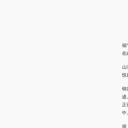
福
在
山
悦
锦
迹
正
中
据