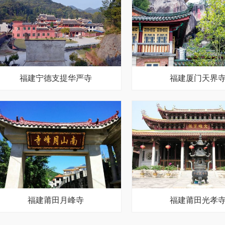
福建宁德支提华严寺
福建厦门天界
福建莆田月峰寺
福建莆田光孝