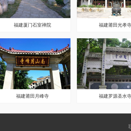
福建厦门石室禅院
福建莆田光孝
福建莆田月峰寺
福建罗源圣水