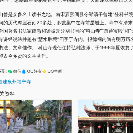
994年，惠籍旅星侨胞杨松年先生捐献巨资，又新建双檐歇山式
山曾是众多名士读书之地。南宋嘉熙间县令郑清子曾建“登科书院
间的历代摩崖石刻20多处，多数集中在寺前层岩上。寺中有清
全国著名书法家虞愚和梁披云分别书写的“科山寺”“圆通宝殿”和
寺讲经说法并题有“慧水胜境”四字于寺内。报德祠内尚有明万历
书法、文章佳作。 科山寺现任住持弘雄法师，于1996年夏恢复了
印古今乡贤的文学著作。
享到:
微信
QQ好友
QQ空间
福建泉州福宁寺
关资料