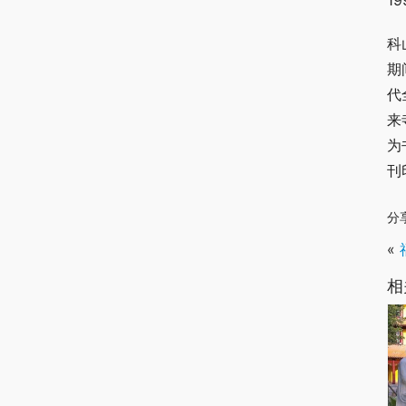
1
科
期
代
来
为
刊
分
«
相