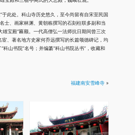
大雄宝殿和三檐亭阁式的大悲殿，巍峨壮观。
”于此处。科山寺历史悠久，至今尚留有自宋至民国
末名士、画家林渊、黄朝栋撰写的石刻柱联多副和当
“大雄宝殿”匾额。一代高僧弘一法师抗日期间曾三次
名宦、著名地方史家何乔远撰写的长篇颂德碑记，均
“科山书院”名号；并编纂“科山书院丛书”，收藏和
福建南安雪峰寺
»