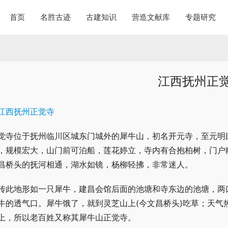
首页
名胜古迹
古建知识
营造文献库
专题研究
江西抚州正
觉寺位于抚州临川区城东门城外的犀牛山，初名开元寺，至元明
，规模宏大，山门前可泊船，莲花婷立，寺内有合抱柏树，门户
昌桥头的抚河相通，湖水如镜，杨柳轻拂，非常迷人。
传此地形如一只犀牛，建昌会馆后面的池塘和寺东边的池塘，两
牛的透气口。犀牛饿了，就到灵芝山上(今文昌桥头)吃草；天气
上，所以老百姓又称其犀牛山正觉寺。