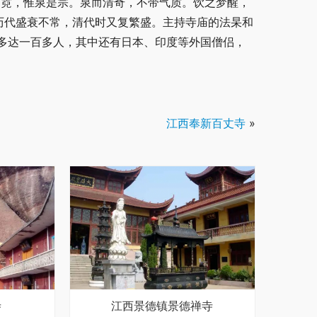
云霓，惟泉是宗。泉而清奇，不带气质。饮之梦醒，
历代盛衰不常，清代时又复繁盛。主持寺庙的法杲和
多达一百多人，其中还有日本、印度等外国僧侣，
江西奉新百丈寺
»
寺
江西景德镇景德禅寺