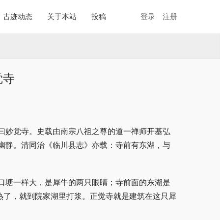
古迹动态
关于本站
投稿
登录
注册
觉寺
曰妙觉寺。史载由南宗八祖之尊的道一禅师开基弘
幽静。清同治《临川县志》亦载：寺前有东湖，与
口塘一样大，是犀牛的两只眼睛；寺前面的东湖是
热了，就到院家湖里打浆。正觉寺就是建筑在这只犀