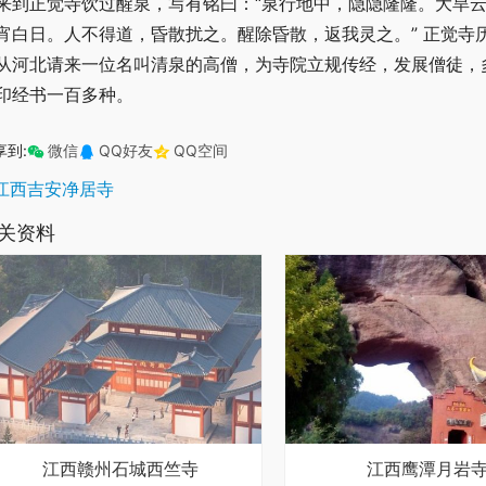
来到正觉寺饮过醒泉，写有铭曰：“泉行地中，隐隐隆隆。大旱
宵白日。人不得道，昏散扰之。醒除昏散，返我灵之。” 正觉寺
从河北请来一位名叫清泉的高僧，为寺院立规传经，发展僧徒，
印经书一百多种。
享到:
微信
QQ好友
QQ空间
江西吉安净居寺
关资料
江西赣州石城西竺寺
江西鹰潭月岩