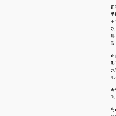
正
手
王
汉
层
殿
正
形
龙
地
寺
飞
离