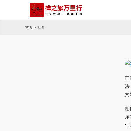
首页
江西
正
法
文
相
犀
牛