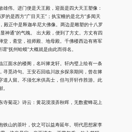
敞雄伟。进门便是天王殿，迎面是四大天王塑像：
绢罗的是西方“广目天王”；执宝幢的是北方“多闻天
殿，殿正中是释迦牟尼大佛像。两边是雕塑的十八罗
显神通”的气魄。 出大殿，便到了方丈。方丈有四
禅堂，斋堂，祖师殿、地母殿。千佛楼西边有将军
所谓“抚州蛤蟆”大概就是由此而得名。
临江面水的楼阁，名叫箨龙轩。轩内璧上绘有一条
，寻觅诗句。王安石回临川故乡探亲期间，曾在箨
字道人留。不须乞米供高士，但与开轩作胜游。此
猷。
东寺菊花》诗云：黄花漠漠弄秋晖，无数蜜蜂花上
泡铁山的茶叶，饮之可以益寿延年。明代思想家李