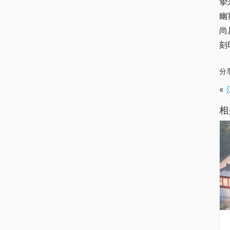
挚
幽
尚
刻
分
«
相