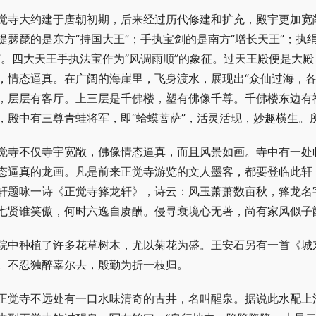
觉寺大约建于唐朝初期，后来经过历代修建和扩充，殿宇更加宽
提瑟琵的是东方“持国大王”；手执宝剑的是南方“增长天王”；执
”。四大天王手执法宝作为“风调雨顺”的象征。过天王殿便是大
，情态逼真。在广阔的海崖里，飞身渡水，展现出“众仙过海，各
，层层有客厅。上三层是千佛楼，塑有佛像千尊。千佛楼东边有
，殿中有三尊青蛙将军，即“蛤蟆菩萨”，活灵活现，妙趣横生。
觉寺不仅寺宇宽敞，佛像情态逼真，而且风景如画。寺中有一处
态逼真的龙画。凡是前来正觉寺游览的文人墨客，都要登临此轩
轩题咏一诗《正觉寺箨龙轩》，诗云：风玉萧萧数亩秋，箨龙名
七贤谁笑傲，何时六逸自赓酬。侵寻衰境心无著，尚有家风似子
院中种植了许多花草树木，尤以菊花为盛。王安石另有一首《城
。不忍独醉辜尔去，殷勤为折一枝归。
正觉寺不远处有一口水味清奇的古井，名叫醒泉。据说此水配上