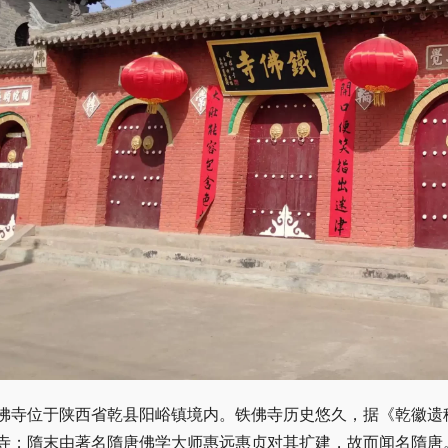
佛寺位于陕西省乾县阳峪镇境内。铁佛寺历史悠久，据《乾徽遗
寺；隋末由著名隋唐佛学大师惠远惠贞对其扩建，故而闻名隋唐