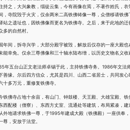
住持之，大兴象教，缁徒云集，今有画像在焉，不著作姓氏，衣
间，寺院毁于火灾，仅余两米二高铁佛铸像一尊，众僧移请铁佛
驿站之遗址也，因铁佛像而更名为铁佛寺。之后，来于此地的迁
众多的自然村。
国年间，拆寺兴学，大部分殿宇被毁，解放后仅存的一座大殿也在
未能幸免。仅余三尊佛像和三十轴水陆布缯，以历史文物名义收
985年五台山正文老法师卓锡于此，主持铁佛寺务。1986年文
下善缘。尔后四方信众，尤其是四川、山西二省居士，共同发心
六十多万元，重修复铁佛寺。
今铁佛寺占地十余亩，有山门、钟鼓楼、天王殿、大雄宝殿、铁
东西配楼（僧寮）、东西方丈室、流通处等建筑，布局紧凑，建造
从外地请求铁佛一尊，于1995年建成大殿（铁佛殿）一座供奉
一尊，安放于法堂。