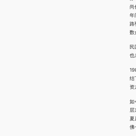
尚
年
路
数
民
也
1
结
资
如
层
夏
佛