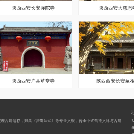
陕西西安长安弥陀寺
陕西西安大慈恩
陕西西安户县草堂寺
陕西西安长安至
梳理古建遗存，归集《营造法式》等专业文献，传承中式营造文脉与古建