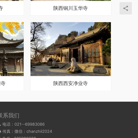
寺
陕西铜川玉华寺
相寺
陕西西安净业寺
联系我们
电话：021--69983086
传真：微信：chanzhil2024