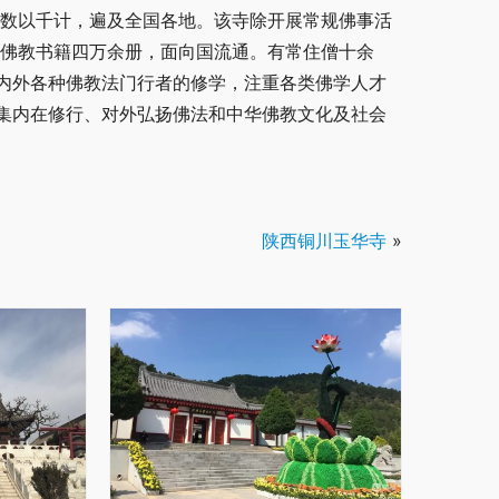
子数以千计，遍及全国各地。该寺除开展常规佛事活
他佛教书籍四万余册，面向国流通。有常住僧十余
内外各种佛教法门行者的修学，注重各类佛学人才
集内在修行、对外弘扬佛法和中华佛教文化及社会
陕西铜川玉华寺
»