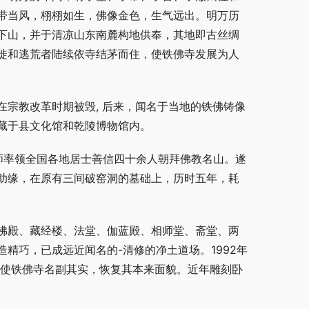
带当风，栩栩如生，佛像金色，生气远出。明万历
下山，并于清凉山东南麓构地供奉，其地即古丝绸
徙和逃荒者陆续依寺结茅而住，使铁佛寺发展为人
宗教改革时期被毁, 后来，闻名于当地的铁佛铸像
藏于县文化馆和乾陵博物馆内。
法师率领全国各地居士善信四十余人朝拜佛教名山。遂
助缘，在原有三间破窑洞的墓础上，历时五年，耗
佛殿、藏经楼、法堂、伽蓝殿、相师堂、斋堂、两
精巧，已成远近闻名的-清修的净土道场。1992年
，使铁佛寺名副其实，恢复其本来面貌。近年雕刻卧