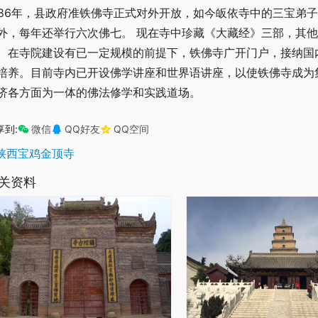
986年，县政府准铁佛寺正式对外开放，如今皈依寺中的三宝弟
外，每年还举行六次佛七。 现在寺中珍藏《大藏经》三部，其
。在寺院建设有已一定规模的前提下，铁佛寺广开门户，接纳国
培养。目前寺内已开设佛学讲座和世界语讲座，以使铁佛寺成为
济各方面为一体的佛法修学和实践道场。
享到:
微信
QQ好友
QQ空间
陕西宝鸡金顶寺
关资料