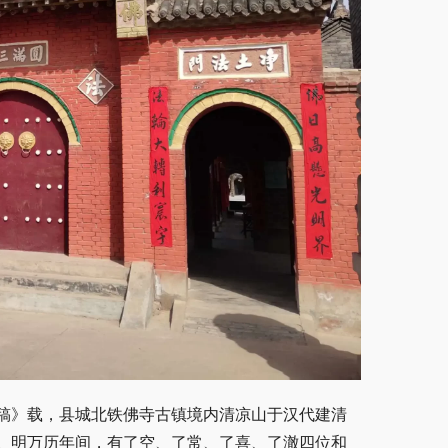
稿》载，县城北铁佛寺古镇境内清凉山于汉代建清
。明万历年间，有了空、了常、了喜、了澈四位和