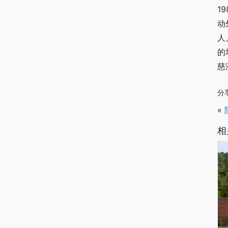
1
动
人
的
慈
分
«
相