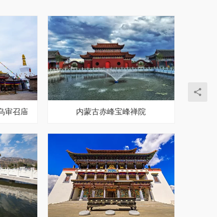
乌审召庙
内蒙古赤峰宝峰禅院