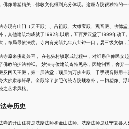
，佛像雕塑精美，佛教文化得到充分体现。这座寺院很独特的一
。
法寺现有山门（天王殿）、吕祖殿、大雄宝殿、观音殿、功德堂
外，其他建筑均成就于1992年以后，五百罗汉堂于1999年动
大，布局最依法度。寺内有光绪九年八卦钟一口，属三级文物，
法寺原来佛道兼容， 在包头村镇形成过程中，对维系信仰民众
了佛教的护法神祇。 妙法寺位建筑奇特见称，因地制宜，舍弃
殿及四天王殿，第二层法堂；顶层为万佛主殿，千手观音殿用韦
身大佛肃穆轩昂。全殿除了参照传统寺院规格外，一切塑像、浮
统之艺术风格。
妙法寺历史
法寺的开山住持是洗麈法师和金山法师。洗麈法师是辽宁复县人