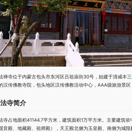
法禅寺位于内蒙古包头市东河区吕祖庙街30号，始建于清咸丰三
的汉传佛教寺院，包头地区汉传佛教活动中心，AAA级旅游景
妙法寺简介
法寺占地面积41144.7平方米，建筑面积1万平方米。主要建
观音殿、地藏殿、祖师殿），天王殿北侧为玉皇殿、南侧为城隍