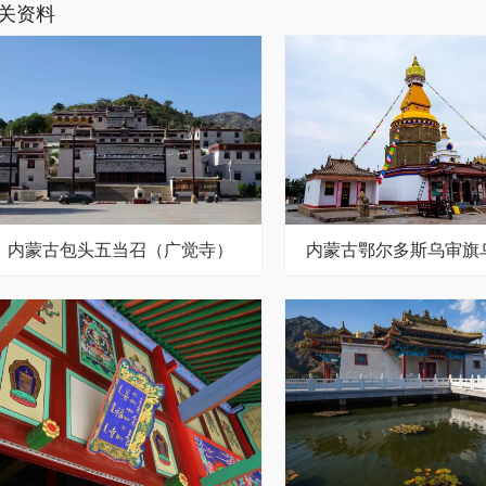
关资料
内蒙古包头五当召（广觉寺）
内蒙古鄂尔多斯乌审旗