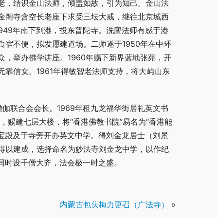
老，结识金山法师，倾盖如故，引为知己。金山法
金阁寺含空长老座下求受三坛大戒，继往北京城西
1949年南下到港，投东普陀寺。洗麈法师有感于港
宿不便，拟发愿建道场。二师遂于1950年在中环
，举办佛学讲座。1960年赐下新界蓝地张苑，开
靠信女。1961年得敏智老法师支持，将大屿山东
僧伽联合会会长。1969年租九龙福华街居礼英文书
年，赐建七层大楼，将“香港佛教书院”易名为“香港能
佛宝殿及于寺旁开办英文中学。得刘金龙居士（刘景
得以建成，选择命名为妙法寺刘金龙中学，以作纪
，同时设千僧大齐，法会极一时之盛。
内蒙古包头梅力更召（广法寺）
»