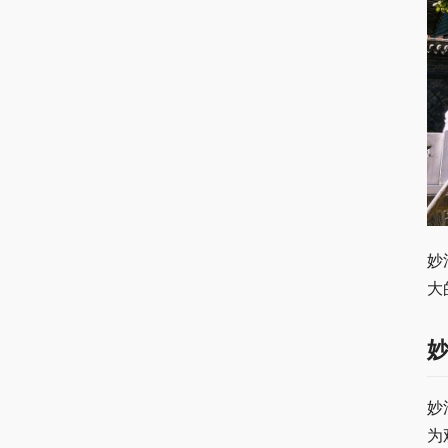
妙
大
妙
为