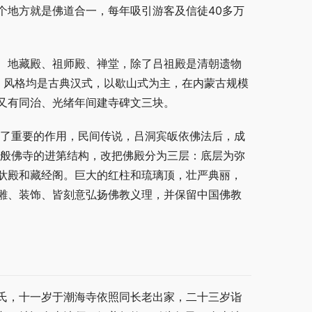
个地方就是佛道合一，每年吸引游客及信徒40多万
、地藏殿、祖师殿、禅堂，除了吕祖殿是清朝遗物
工。风格均是古典汉式，以歇山式为主，在内蒙古规模
又有同治、光绪年间建寺碑文三块。
起了重要的作用，民间传说，吕洞宾皈依佛法后，成
一般佛寺的进第结构，改把佛殿分为三层：底层为弥
驮殿和藏经阁。巨大的红柱和琉璃顶，壮严典丽，
雕、装饰、皆刻意弘扬佛教义理，并保留中国佛教
氏，十一岁于潮海寺依照同长老出家，二十三岁诣