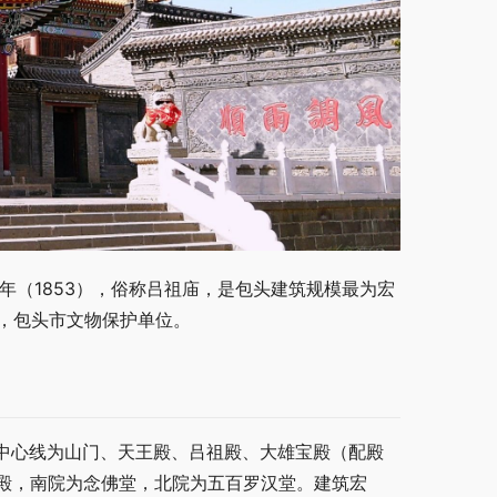
年（1853），俗称吕祖庙，是包头建筑规模最为宏
区，包头市文物保护单位。
筑依中心线为山门、天王殿、吕祖殿、大雄宝殿（配殿
殿，南院为念佛堂，北院为五百罗汉堂。建筑宏