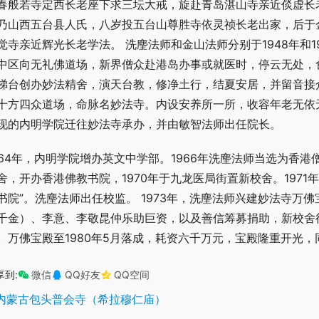
春般若寺定西长老座下求三坛大戒，旋赴青岛湛山寺亲近倓虚长
乃山西五台县人氏，八岁投五台山尊胜寺依灵祯长老出家，后于
觉寺亲近辉光长老学法。 洗麈法师和金山法师分别于1948年和
中区向无礼佛道场，新界僧众赴港岛办事或就医时，停云无处，食
梯台创办妙法精舍，演天台教，修净土行，结夏安居，并留音接众
十方四众道场，命脉名妙法寺。内设安养所一所，收容年老无依无
现的内明学院迁往妙法寺承办，并由敏智法师出任院长。
964年，内明学院增办英文中学部。1966年洗麈法师当选为香港
舍，开办香港佛教书院，1970年于九龙医局街置新校舍。1971
书院”。洗麈法师出任校监。 1973年，洗麈法师兴建妙法寺万
千金）、李意、李敬昆仲乐助巨资，以及善信筹募捐助，新校舍
。万佛宝殿至1980年5月落成，耗资六千万元，宝殿隆重开光
享到:
微信
QQ好友
QQ空间
内蒙古包头普会寺（希拉穆仁庙）