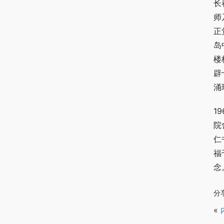
长
师
正
岛
楼
辟
涌
1
院
仁
福
念
分
«