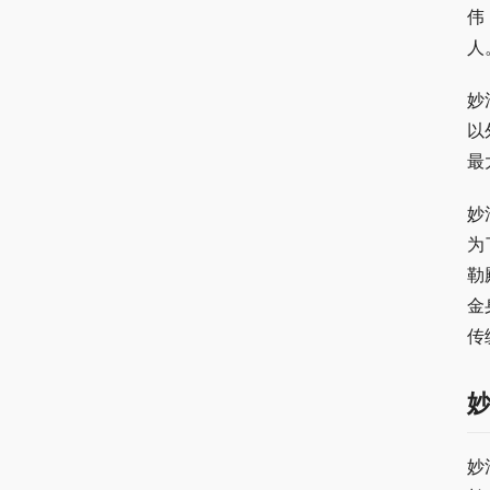
伟
人
妙
以
最
妙
为
勒
金
传
妙