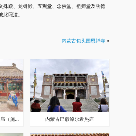
文殊殿、龙树殿、五观堂、念佛堂、祖师堂及功德
彼此照溢。
内蒙古包头国恩禅寺
»
内蒙古锡林郭勒盟浩勒图庙（施恩寺）
内蒙古巴彦淖尔希热庙