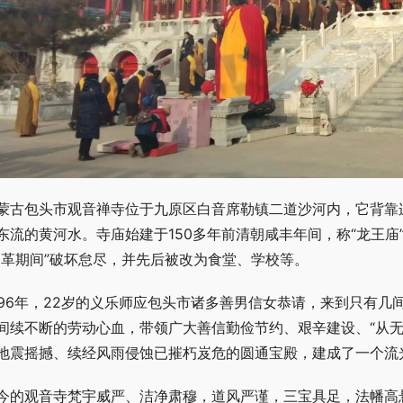
蒙古包头市观音禅寺位于九原区白音席勒镇二道沙河内，它背靠
东流的黄河水。寺庙始建于150多年前清朝咸丰年间，称“龙王庙
文革期间”破坏怠尽，并先后被改为食堂、学校等。
996年，22岁的义乐师应包头市诸多善男信女恭请，来到只有
间续不断的劳动心血，带领广大善信勤俭节约、艰辛建设、“从无到
地震摇撼、续经风雨侵蚀已摧朽岌危的圆通宝殿，建成了一个流
今的观音寺梵宇威严、洁净肃穆，道风严谨，三宝具足，法幡高