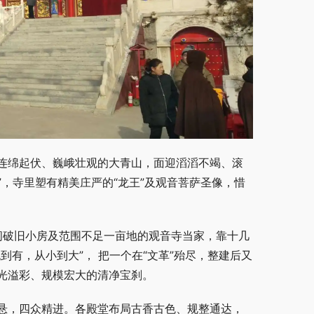
连绵起伏、巍峨壮观的大青山，面迎滔滔不竭、滚
”，寺里塑有精美庄严的“龙王”及观音菩萨圣像，惜
几间破旧小房及范围不足一亩地的观音寺当家，靠十几
有，从小到大”， 把一个在“文革”殆尽，整建后又
光溢彩、规模宏大的清净宝刹。
悬，四众精进。各殿堂布局古香古色、规整通达，