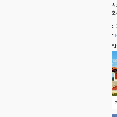
寺
堂
分
«
相