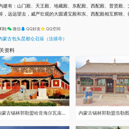
内建有：山门殿、天王殿、地藏殿、东配殿、西配殿、普贤殿、
等，远远望去，威严壮观的大圆通宝殿和东、西配殿相互辉映、
享到:
微信
QQ好友
QQ空间
内蒙古包头昆都仑召庙（法禧寺）
关资料
内蒙古锡林郭勒盟哈音海尔瓦庙（广益寺）