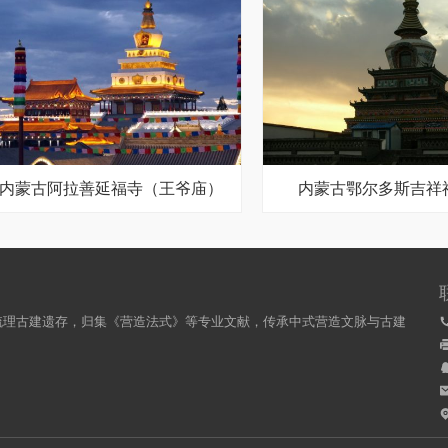
内蒙古阿拉善延福寺（王爷庙）
内蒙古鄂尔多斯吉祥
梳理古建遗存，归集《营造法式》等专业文献，传承中式营造文脉与古建