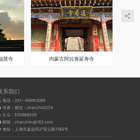
福慧寺
内蒙古阿拉善延寿寺
联系我们
电话：021--69983086
传真：微信：chanzhil2024
Q Q：
335986629
邮箱：chanzhilv@163.com
地址：上海市嘉定区沪宜公路1185号