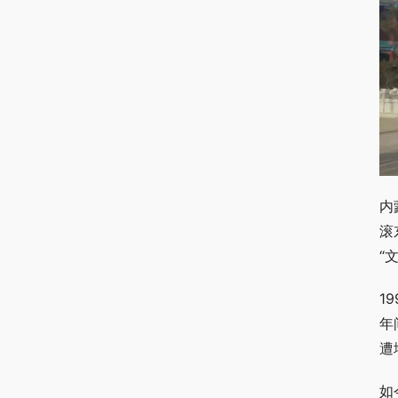
内
滚
“
1
年
遭
如