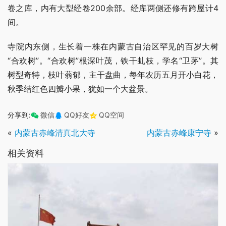
卷之库，内有大型经卷200余部。经库两侧还修有跨屋计4
间。
寺院内东侧，生长着一株在内蒙古自治区罕见的百岁大树
“合欢树”。“合欢树”根深叶茂，铁干虬枝，学名“卫茅”。其
树型奇特，枝叶蓊郁，主干盘曲，每年农历五月开小白花，
秋季结红色四瓣小果，犹如一个大盆景。
分享到:
微信
QQ好友
QQ空间
«
内蒙古赤峰清真北大寺
内蒙古赤峰康宁寺
»
相关资料