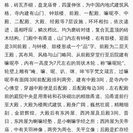
栋，砖瓦齐砌，盘龙庙脊，四厦伸张，为中国内地式建筑风
格。寺内建有山门、钟鼓楼、前殿、一配殿、嘛呢亭、中
殿、二配殿、大殿、经殿等7层设施，环环相扣，依次递
进，遥相呼应，鳞次栉比。均为磨砖对缝，复合瓦盖顶的砖
木结构。门殿中有甬道，山门内左有钟楼，右有鼓楼。迎面
是3间前殿，与钟楼、鼓楼形成一个“品”字。前殿为二层天
王殿，其布局、风格与山门略同。从前殿穿堂行至后院建有
嘛呢亭，内有一高度为7尺左右的筒状木轮，称“嘛呢轮”。
轮壁上雕有“唵、嘛、呢、叭、咪、哞”6字梵文箴言。过嘛
呢亭有面阔3间前配殿排列两旁。建有中殿3间，是寺内中
心佛堂，穿越中殿便是后配殿，后配殿每边3间，左右配殿
前的庭院中央是用青砖和石块砌出的精致甬道。沿甬道前行
至大殿，大殿为楼阁式建筑，殿身广阔，巍然壮观，精雕细
刻，金碧辉煌。大殿后有东跨屋、西跨屋及后殿3间。昔
日，东跨屋为喇嘛经塾，是小喇嘛学经之所；西跨屋为关帝
庙，中有关羽神像，两旁为周仓、关平立像；后殿是贮存经