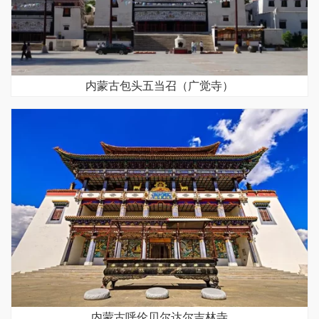
内蒙古包头五当召（广觉寺）
内蒙古呼伦贝尔达尔吉林寺