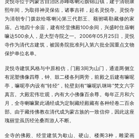
灵悦寺位于内蒙古自治区赤峰喀喇沁旗锦山镇，建于清朝康
熙年间，为取得神灵保佑，诸事吉祥，起名灵悦寺。灵悦寺
为清朝专门拨款给喀喇沁第三代郡王、额驸噶勒藏修的家
庙。占地四十余亩，建有经堂佛殿100余间，兴盛时住庙喇
嘛达500余人，是大型寺院之一。2006年05月25日，灵悦
寺作为清代古建筑，被国务院批准列入第六批全国重点文物
保护单位名单。
灵悦寺建筑风格与中原相仿，门殿3间为山门，通道两侧立
有泥塑佛像四尊，钟、鼓二楼各列两旁，前殿之后建有嘛呢
亭，嘛呢亭内设有“转经”，轮壁刻有“嘛呢叭咪哞”梵文六字
真言。大殿宏伟壮观，内有大小佛像百余尊。每年正月和六
月，全寺喇嘛聚此诵经成为定制藏经殿藏有各种经卷二百余
部。由于藏传佛教在清代成为蒙古族的一致信仰，因此这座
瑰丽堂虽历经沧桑而游人不断。
全寺的佛殿、经堂建筑为歇山、硬山、楼阁3种，雕梁画