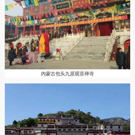
内蒙古包头九原观音禅寺