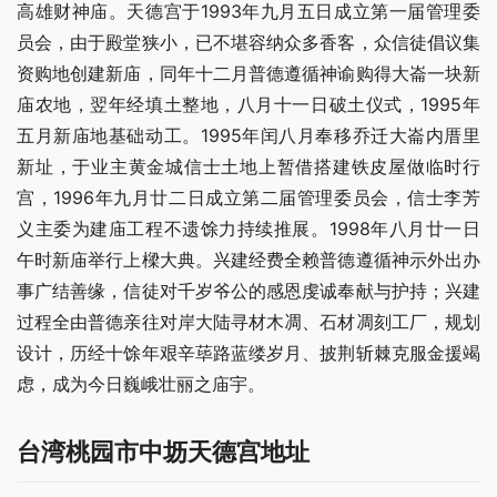
高雄财神庙。天德宫于1993年九月五日成立第一届管理委
员会，由于殿堂狭小，已不堪容纳众多香客，众信徒倡议集
资购地创建新庙，同年十二月普德遵循神谕购得大崙一块新
庙农地，翌年经填土整地，八月十一日破土仪式，1995年
五月新庙地基础动工。1995年闰八月奉移乔迁大崙内厝里
新址，于业主黄金城信士土地上暂借搭建铁皮屋做临时行
宫，1996年九月廿二日成立第二届管理委员会，信士李芳
义主委为建庙工程不遗馀力持续推展。1998年八月廿一日
午时新庙举行上樑大典。兴建经费全赖普德遵循神示外出办
事广结善缘，信徒对千岁爷公的感恩虔诚奉献与护持；兴建
过程全由普德亲往对岸大陆寻材木凋、石材凋刻工厂，规划
设计，历经十馀年艰辛荜路蓝缕岁月、披荆斩棘克服金援竭
虑，成为今日巍峨壮丽之庙宇。
台湾桃园市中坜天德宫地址