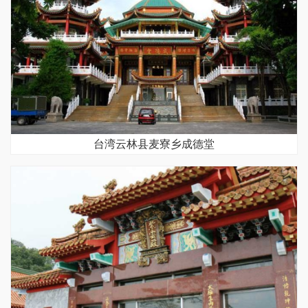
台湾云林县麦寮乡成德堂