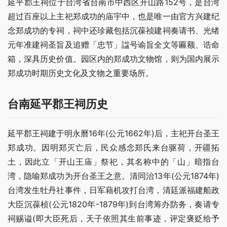
延平郡王祠位于台湾省台南市中西区开山路152号，是台湾
超过百座以上主祀郑成功的庙宇中，也是唯一由官方兴建纪
念郑成功的专祠，祠中还珍藏包括沉葆祯建祠奏请书、光绪
元年准建祠圣旨及追赠「忠节」諡号谕旨全文等匾额、诰命
箱，深具历史价值。园区内的郑成功文物馆，则为国内展示
郑成功时期历史文化及文物之重要场所。
台南延平郡王祠历史
延平郡王祠建于明永曆16年(公元1662年)后，主祀开台圣王
郑成功。因明郑灭亡后，民众感念郑氏来台驱荷，开疆拓
土，因此立「开山王庙」祭祀，其名称中的「山」暗指台
湾，隐喻郑成功为开台圣王之意。清同治13年(公元1874年)
台湾发生牡丹社事件，日军藉机攻打台湾，清廷派福建船政
大臣沉葆桢(公元1820年-1879年)到台湾筹办防务，奏请专
祠赐谥(即大臣死后，天子依照其生前事迹，评定褒贬给予