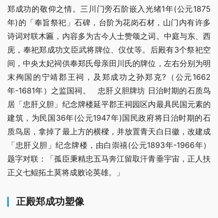
郑成功的敬仰之情。三川门旁石阶嵌入光绪1年(公元1875
年)的「奉旨祭祀」石碑，台阶为花岗石材，山门内有许多
诗词对联木匾，内容多为古今人士赞颂之词。中庭与东、西
庑，奉祀郑成功文臣武将牌位、仪仗等。后殿有3个祭祀空
间，中央太妃祠供奉郑氏母亲田川氏的牌位，左右分别为明
末殉国的宁靖郡王祠，及郑成功之孙郑克?（公元1662
年-1681年）之监国祠。   忠肝义胆牌坊 日治时期的石质鸟
居「忠肝义胆」纪念牌楼延平郡王祠园区内最具民国元素的
建筑，为民国36年(公元1947年)国民政府将日治时期的石
质鸟居，拿掉了最上方的横樑，并放置青天白日徽，改建成
「忠肝义胆」纪念牌楼，由白崇禧(公元1893年-1966年）
题字对联：「孤臣秉精忠五马奔江留取汗青垂宇宙，正人扶
正义七鲲拓土莫将成败论英雄。」
正殿郑成功塑像