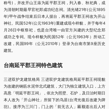
称号)，并改开山王庙为延平郡王祠，列入春、秋祀典，成
为清朝时期最早官祀郑成功纪念祠。清光绪21年(公元1895
年)甲午战争结束后日本人据台，再将延平郡王祠改为开山
神社。民国52年(公元1963年)重建成现今样貌，并于每年4
月26日中枢祭祀，也是台湾唯一由官方兴建的大型纪念郑
成功之专祠。现今样貌为民国52年（公元1963年）所动工
改建，民国99年（公元2010年）登录为台南市第9座历史
建筑。
台南延平郡王祠特色建筑
三进双护龙建筑格局 三进双护龙建筑格局延平郡王祠现貌
为改建的钢筋水泥华北式建筑，大门为独立建筑入口，上方
高悬「明延平郡王祠」，依次为照壁、石炉，及日治时期日
本人改为「开山神社」所留下的鸟居(台湾光復后改建为牌
坊)。接序为三川门，门上的「前无古人」匾额道出后人对