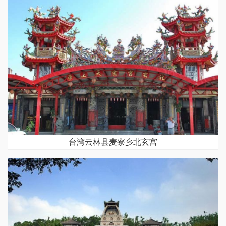
台湾云林县麦寮乡北玄宫