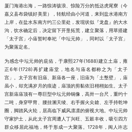
厦门海港出海，一路惊涛骇浪、惊险万分的抵达虎尾寮（今
嘉义县布袋镇好美里），转航经由小河道，来到盐水港南方
上岸，在盐水东南方约三公里处，发现状似『龙盘』的大水
沟，饮水确定后，决定留下开垦拓荒，建立聚落，用草搭建
「太子宫」小庙暂时奉祀「中坛元帅」，同时以「太子宫」
为聚落定名。
为感念中坛元帅的庇佑，于康熙27年(1688)建立土庙，雍
正6年(1728)再扩建庙堂，地名与庙名都称之为「太子
宫」。太子宫有旧庙、新庙各一座，旧庙为「土墼壁」，庙
虽小，却充满岁月的痕迹，庙顶的剪黏依旧栩栩如生。太子
宫新庙庙顶有一尊巨型中坛元帅铜像，高卅一台尺，重约十
二吨，身穿甲冑、腰挂溷天绫、右手握火尖鎗、左手持乾坤
圈，脚踏风火轮，居高临下威风凛凛的俯视大地。中坛元帅
守家护土，从此太子宫周遭人丁兴旺、五穀丰收，吸引四方
群众移居此福地，终于形成一大聚落。1728年，闽人许志