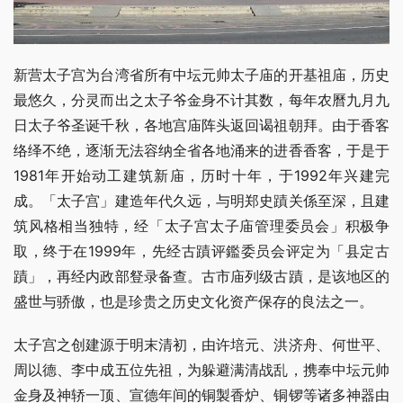
新营太子宫为台湾省所有中坛元帅太子庙的开基祖庙，历史
最悠久，分灵而出之太子爷金身不计其数，每年农曆九月九
日太子爷圣诞千秋，各地宫庙阵头返回谒祖朝拜。由于香客
络绎不绝，逐渐无法容纳全省各地涌来的进香香客，于是于
1981年开始动工建筑新庙，历时十年，于1992年兴建完
成。「太子宫」建造年代久远，与明郑史蹟关係至深，且建
筑风格相当独特，经「太子宫太子庙管理委员会」积极争
取，终于在1999年，先经古蹟评鑑委员会评定为「县定古
蹟」，再经内政部豋录备查。古市庙列级古蹟，是该地区的
盛世与骄傲，也是珍贵之历史文化资产保存的良法之一。
太子宫之创建源于明末清初，由许培元、洪济舟、何世平、
周以德、李中成五位先祖，为躲避满清战乱，携奉中坛元帅
金身及神轿一顶、宣德年间的铜製香炉、铜锣等诸多神器由