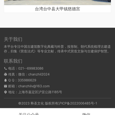
台湾台中县大甲镇慈德宫
关于我们
本平台专注中国古建筑数字化典藏与科普，按形制、朝代系统梳理古建遗
存，归集《营造法式》等专业文献，传承中式营造文脉与古建保护智慧。
联系我们
电话：021--69983086
传真：微信：chanzhil2024
Q Q：
335986629
邮箱：chanzhilv@163.com
地址：上海市嘉定区沪宜公路1185号
©2023 释圣文化 版权所有
沪ICP备2022006485号-1
关注公众号
微信