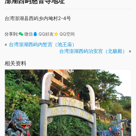
澎湖西屿慈音寺地址
台湾澎湖县西屿乡内埯村2-4号
分享到:
微信
QQ好友
QQ空间
«
台湾澎湖西屿内堑宫（池王庙）
台湾澎湖西屿治安宫（北极殿）
»
相关资料