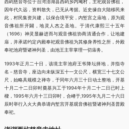
西屿慈音寺位于台湾澎湖县西屿乡内埯村，主祀观音佛祖，
因年代久远，资料散失，已无从考据。近史缘自大陆移民来
此，村民集资兴建，以保合境平安，内堑宫之庙地，原为观
音佛祖所开闢，地灵人杰之圣地。于清代康熙三十五年
（1696）神灵显赫进而与观音佛祖协商清通合作，让地建
庙，并承诺约定内殿奉祀观音佛祖为其修身养性之所，外殿
奉祀池府暨诸神列圣，由池王主宰掌理一切庙务。
1993年正月二十日，该境主宰池府王爷降坛择地，并指寺
名－慈音寺，座边向未纵深五十一文公尺，横宽三十七文公
尺，始略具规模之禅寺，于同年六月三十日动土整地，开基
十月二十二日卯时奠基兴工于1994年十月二十二日已时上
樑，1995年六月十三日卯时，合嵴于,1995年九月二十六日
辰时举行入火大典恭请内堑宫开基观音佛祖暨诸神列圣普殿
奉祀。