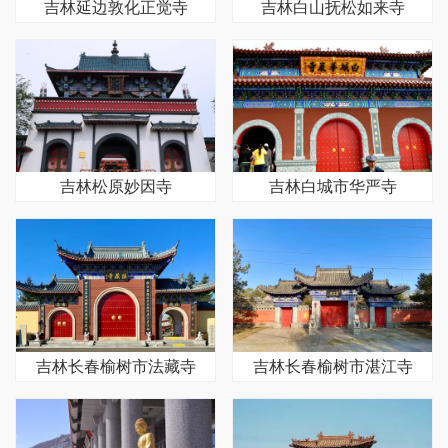
吉林延边敦化正觉寺
吉林白山抚松如来寺
吉林松原妙因寺
吉林白城市华严寺
吉林长春榆树市法藏寺
吉林长春榆树市湛江寺