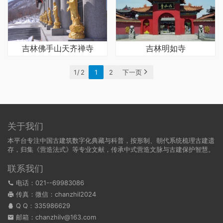
吉林佛手山天齐禅寺
吉林明如寺
1 / 2
1
2
下一页
关于我们
本平台专注中国古建筑数字化典藏与科普，按形制、朝代系统梳理古建遗
存，归集《营造法式》等专业文献，传承中式营造文脉与古建保护智慧。
联系我们
电话：021--69983086
传真：微信：chanzhil2024
Q Q：
335986629
邮箱：chanzhilv@163.com