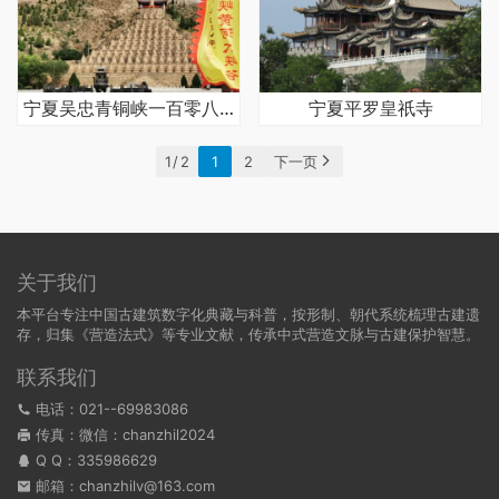
宁夏吴忠青铜峡一百零八塔
宁夏平罗皇祇寺
1 / 2
1
2
下一页
关于我们
本平台专注中国古建筑数字化典藏与科普，按形制、朝代系统梳理古建遗
存，归集《营造法式》等专业文献，传承中式营造文脉与古建保护智慧。
联系我们
电话：021--69983086
传真：微信：chanzhil2024
Q Q：
335986629
邮箱：chanzhilv@163.com