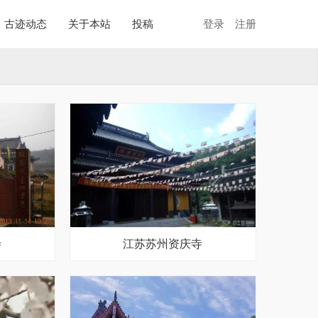
古迹动态
关于本站
投稿
登录
注册
寺
江苏苏州资庆寺