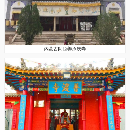
内蒙古阿拉善承庆寺