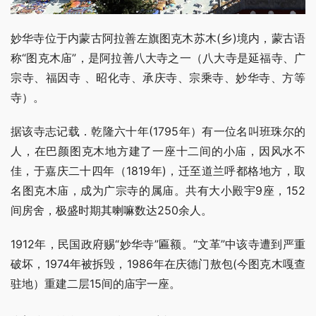
妙华寺位于内蒙古阿拉善左旗图克木苏木(乡)境内，蒙古语
称“图克木庙”，是阿拉善八大寺之一（八大寺是延福寺、广
宗寺、福因寺 、昭化寺、承庆寺、宗乘寺、妙华寺、方等
寺）。
据该寺志记载．乾隆六十年(1795年）有一位名叫班珠尔的
人，在巴颜图克木地方建了一座十二间的小庙，因风水不
佳，于嘉庆二十四年（1819年)，迁至道兰呼都格地方，取
名图克木庙，成为广宗寺的属庙。共有大小殿宇9座，152
间房舍，极盛时期其喇嘛数达250余人。
1912年，民国政府赐“妙华寺”匾额。“文革”中该寺遭到严重
破坏，1974年被拆毁，1986年在庆德门敖包(今图克木嘎查
驻地）重建二层15间的庙宇一座。