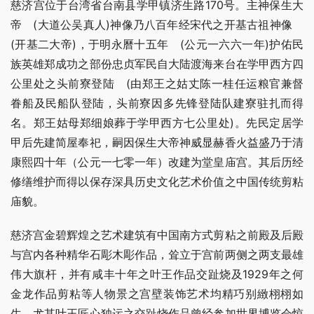
慈济宫位于台湾省台南县学甲镇济生路170号。主神保生大
帝　(大道公吴真人)神像乃八百年经宋代之开基古祖神像　
(开基二大帝)，于明永曆十五年　(公元一六六一年)护佑民
族英雄郑成功之部份忠贞军民自大陆渡海来台在学甲西方四
公里处之头前寮登陆　(由郑王之姑丈陈一桂任运粮官兼督
眷船及民船队登陆，头前寮因多先锋登陆队建寮驻扎而得
名。郑王姑母郑细娘葬于学甲西方七公里处)。先民定居学
甲后先建简屋奉祀，嗣因保生大帝神威显赫香火益盛乃于清
康熙四十年（公元一七零一年）改建为堂皇庙宫。其后历经
修缮维护而得以保存深具历史文化艺术价值之中国传统剪粘
庙貌。
慈济宫金碧辉煌之艺术建筑有中国南方式剪粘之前殿及后殿
与宫内各种精华石彫木彫作品，耸立于宫前两侧之两支最雄
伟大旗杆，并有咸丰十年之叶王作品交趾烧及1929年之何
金龙作品剪粘等人物景之宫壁装饰艺术均精巧别緻栩栩如
生。尤其叶王匠心独运之交趾烧作品曾经参加世界博览会惊