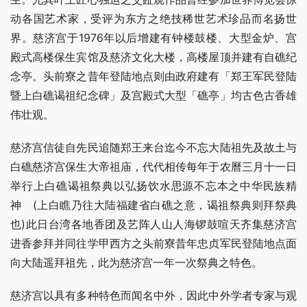
动各国艺术家，受评为东方之绝技稀世艺术珍品而名扬世
界。慈济宫于1976年以后增建有钟楼鼓楼、大型金炉、宫
殿式高楼保生宾馆及慈济文化大楼，高楼屋顶并建有自礁纪
念亭。头前寮之昔年登陆地点则由政府建有「郑王军民登陆
暨上白礁谒祖纪念碑」及宫殿式大型「礁亭」均古色古香雄
伟壮观。
慈济宫信徒自先民追随郑王来台迄今不忘大陆祖先及故土与
白礁慈济宫保生大帝祖庙，代代相传每年于农曆三月十一日
举行上白礁谒祖祭典以弘扬饮水思源不忘本之中华民族精
神　(上白瞧乃往大陆福建省白礁之意，谒祖祭典则拜祭典
也)此日台湾各地香团及艺阵人山人海锣鼓喧天齐集慈济宫
进香参拜并同往学甲西方之头前寮昔年忠贞军民登陆地点面
向大陆遥拜祖先，此为慈济宫一年一次祭典之特色。
慈济宫以具有多种特色而闻名中外，因此中外学者专家与观