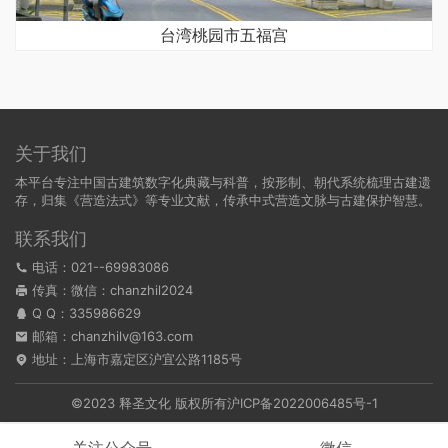
台湾桃园市五福宫
关于我们
本平台专注中国古建筑数字化典藏与科普，按形制、朝代系统梳理古建遗
存，归集《营造法式》等专业文献，传承中式营造文脉与古建保护智慧。
联系我们
电话：021--69983086
传真：微信：chanzhil2024
Q Q：
335986629
邮箱：chanzhilv@163.com
地址：上海市嘉定区沪宜公路1185号
©2023 释圣文化 版权所有
沪ICP备2022006485号-1
关注公众号
微信