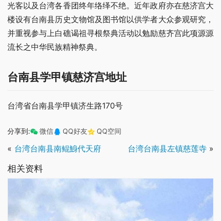
光客以及台湾各香团终年络绎不绝。近年政府亦在慈济宫大
楼设有台南县历史文物馆及图书馆以供学者大众参观研究，
并重视参与上白礁谒祖寻根祭典活动以勉励慈齐宫此项源源
流长之中华民族精神祭典。
台南县学甲镇慈济宫地址
台湾省台南县学甲镇济生路170号
分享到:
微信
QQ好友
QQ空间
«
台湾台南县南鲲鯓代天府
台湾台南县左镇慈莲寺
»
相关资料