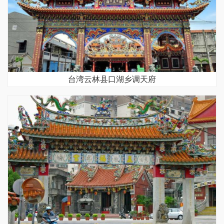
台湾云林县口湖乡调天府