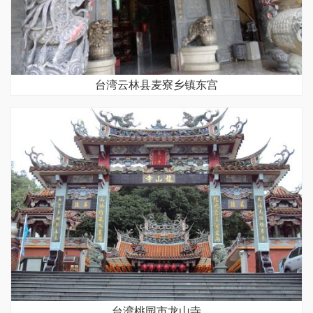
台湾云林县麦寮乡镇东宫
台湾桃园市龙山寺