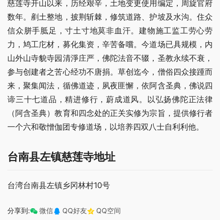
慈莲寺开山以来，历经艰辛，土地变更使用编定，周旋官府
数年。剷土整地，披荆斩棘，修筑道路、护坡及水沟。住众
信众胼手胝足，寸土寸地莫非血汗。建物施工监工劳心劳
力，鸠工庀材，募化集资，辛苦备嚐。今道场已具规模，内
山外山寺貌寺园清淨庄严，佛陀法音不辍，圣教永续不衰，
参与创建者之苦心经功不唐捐。草创迄今，僧俗四众接踵而
来，聚集闻法，循佛道迹，夙夜匪懈，依阿含圣典，佛说四
谛三十七道品，精进修行，蔚成道风。以弘扬佛陀正法律
（阿含圣典）教育和四念处的正关实修为宗旨，提供修行者
一个六和敬憎伽团专修道场，以培养四双八士自利利他。
台南县左镇慈莲寺地址
台湾台南县左镇乡冈林村10号
分享到:
微信
QQ好友
QQ空间