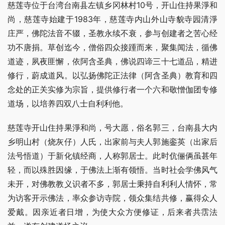
慈莲寺位于台湾台南县左镇乡冈林村10号，开山住持果淨和
尚，慈莲寺始建于1983年，慈莲寺内山外山寺貌寺园清淨
庄严，佛陀法音不辍，圣教永续不衰，参与创建者之苦心经
功不唐捐。草创迄今，僧俗四众接踵而来，聚集闻法，循佛
道迹，夙夜匪懈，依阿含圣典，佛说四谛三十七道品，精进
修行，蔚成道风。以弘扬佛陀正法律（阿含圣典）教育和四
念处的正关实修为宗旨，提供修行者一个六和敬憎伽团专修
道场，以培养四双八士自利利他。
慈莲寺开山住持果淨和尚，号大愿，俗名郭三，台南县大内
乡明山村（烧灰仔）人氏，出家前与夫人郭施銮英（出家后
法号悟道）于新化镇经商，人称郭居士。此时伉俪俩虽甚年
轻，而以殊胜因缘，于佛法上渐有领悟。当时社会学佛风气
未开，对佛教教义识者不多，郭居士秉持自利利人情怀，常
为访客开示佛法，率众参访寺院，领众集结共修，赢得众人
爱戴。因亲近者日增，为使大众方便修证，后来者共霑法