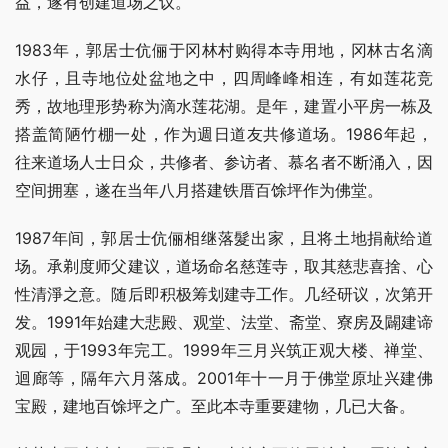
益，遂有创建道场之议。
1983年，郭居士伉俪于冈林村购得本寺用地，冈林古名滴
水仔，且寺地位处盆地之中，四周峰峰相连，有如莲花竞
秀，故地理形势称为滴水莲花湖。是年，建置小平房一栋及
搭盖简陋竹棚一处，作为週日道友共修道场。1986年起，
往来道场人士日众，共修者、参访者、慕名者不断涌入，因
空间拥塞，遂在当年八月搭建铁厝百馀坪作为佛堂。
1987年间，郭居士伉俪相继落髮出家，且将土地捐献给道
场。承剃度师父建议，道场命名慈莲寺，取其慈悲喜捨、心
性清淨之意。随后即积极筹划建寺工作。几经研议，次第开
发。1991年始建大悲殿、观堂、法堂、斋堂、寮房及闢建谛
观园，于1993年完工。1999年三月兴筑正观大楼、禅堂、
迴廊等，隔年六月落成。2001年十一月于佛堂原址兴建佛
宝殿，建地百馀坪之广。至此本寺重要建物，几已大备。