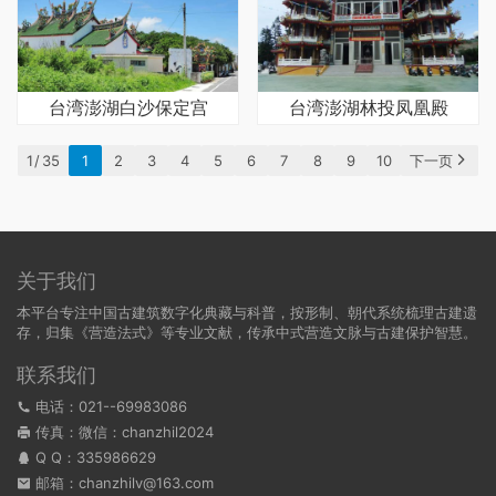
台湾澎湖白沙保定宫
台湾澎湖林投凤凰殿
1 / 35
1
2
3
4
5
6
7
8
9
10
下一页
关于我们
本平台专注中国古建筑数字化典藏与科普，按形制、朝代系统梳理古建遗
存，归集《营造法式》等专业文献，传承中式营造文脉与古建保护智慧。
联系我们
电话：021--69983086
传真：微信：chanzhil2024
Q Q：
335986629
邮箱：chanzhilv@163.com