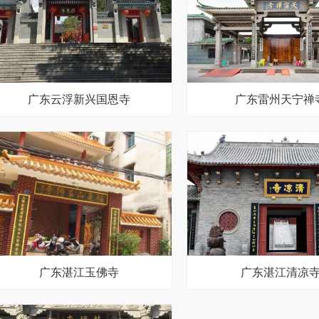
广东云浮新兴国恩寺
广东雷州天宁禅
广东湛江玉佛寺
广东湛江清凉