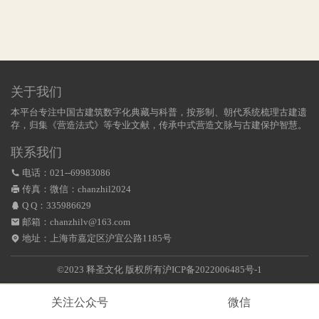
关于我们
本平台专注中国古建筑数字化典藏与科普，按形制、朝代系统梳理古建遗
存，归集《营造法式》等专业文献，传承中式营造文脉与古建保护智慧。
联系我们
电话：021--69983086
传真：微信：chanzhil2024
Q Q：
335986629
邮箱：chanzhilv@163.com
地址：上海市嘉定区沪宜公路1185号
©2023 释圣文化 版权所有
沪ICP备2022006485号-1
关注公众号
微信