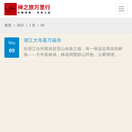
首页
2025
5 月
09
浙江大寺基万福寺
May
在浙江台州黄岩括苍山余脉之巅，有一座远近闻名的林
09
场——大寺基林场，林场周围群山环抱，云雾缭绕，森
林覆盖率超过98%，是名副其实的“台州氧吧”，拥有溪流
瀑布、次生林海、雾凇雪景等自然景观。 沿着林场盘山
公路一路向上，就能到达最高峰“大寺尖”，这时的海拔已
经高达1252米，云…